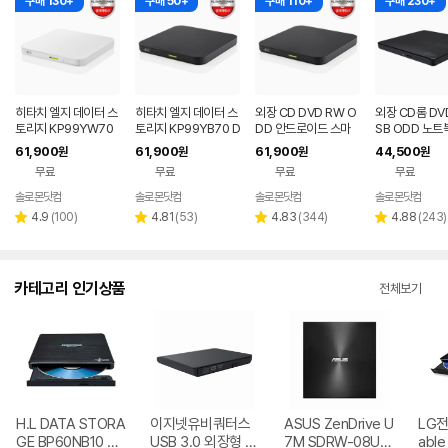
구매 130+
구매 50+
구매 110+
구매 230+
히타치 엘지 데이터 스
히타치 엘지 데이터 스
외장 CD DVD RW O
외장 CD롬 DV
토리지 KP99YW70
토리지 KP99YB70 D
DD 안드로이드 스마
SB ODD 노트
DVD 화이트 외장OD
VD 블랙 외장ODD C
트폰 지원 USB 외장형
크탑 맥 호환 블
61,900
61,900
61,900
44,500
원
원
원
원
D CD DVD 리핑 안드
D DVD 리핑 안드로이
블랙 히타치엘지 KP9
치엘지 GP62N
무료
무료
무료
무료
로이드
드
9YB70
솔로몬닷컴
솔로몬닷컴
솔로몬닷컴
솔로몬닷컴
네이버
네이버
네이버
네
페이
페이
페이
페
리
리
리
리
4.9
(
100
)
4.81
(
53
)
4.83
(
344
)
4.88
(
243
)
별
별
별
별
뷰
뷰
뷰
뷰
점
점
점
점
수
수
수
수
카테고리 인기상품
전체보기
H.L DATA STORA
이지넷유비쿼터스
ASUS ZenDrive U
LG전자
GE BP60NB10 블
USB 3.0 외장형 D
7M SDRW-08U7
able