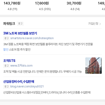
루레이 외장ODD
VD-RW NEXT-20
M-U-B
Writ
143,780
원
17,600
원
30,700
원
149
0DVD-RW
0
4.8
(111)
4.5
(355)
4.6
(14)
4.
파워링크
가입신청
광고
3M 노트북 보안필름 보안기
smartstore.naver.com/noteoption
광고
3M 정품 노트북용 액정 화면 보안필름 블루라이트 차단 보안기 및 주변기기 전문몰
할인
스토어 찜 추가 할인
조적STS
www.조적sts.com
광고
조적 및 벽돌 시공 전문입니다. 언제든 문의 환영합니다. 무메지 시공 가능
산업용장비수리,수입판매
blog.naver.com/skyu0021
광고
산업장비/산업용 시스템수리/점검,인버터,드라이브,모니터 수리,단종품 수입판매