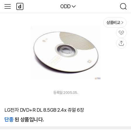
본문 바로가기
다
다나와
ODD
사
검
나
이
색
와
드
메
메
상품비교
인
뉴
관
심
공
유
등록월 2005.05.
LG전자 DVD+R DL 8.5GB 2.4x 쥬얼 6장
단종
된 상품입니다.