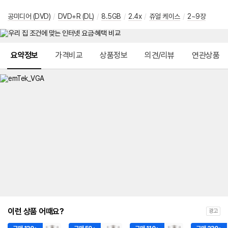
공미디어 (DVD)
/
DVD+R (DL)
/
8.5GB
/
2.4x
/
쥬얼 케이스
/
2~9장
메뉴 네비게이션
요약정보
가격비교
상품정보
의견/리뷰
연관상품
이런 상품 어때요?
광고