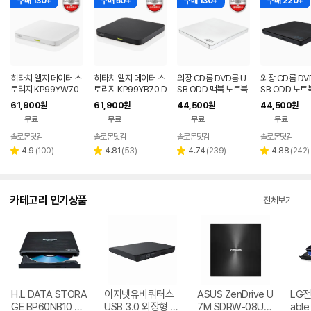
구매 130+
구매 50+
구매 130+
구매 220+
히타치 엘지 데이터 스
히타치 엘지 데이터 스
외장 CD롬 DVD롬 U
외장 CD롬 DV
토리지 KP99YW70
토리지 KP99YB70 D
SB ODD 맥북 노트북
SB ODD 노트
DVD 화이트 외장OD
VD 블랙 외장ODD C
호환 화이트 히타치엘
크탑 맥 호환 블
61,900
61,900
44,500
44,500
원
원
원
원
D CD DVD 리핑 안드
D DVD 리핑 안드로이
지 GP62NW60
치엘지 GP62N
무료
무료
무료
무료
로이드
드
솔로몬닷컴
솔로몬닷컴
솔로몬닷컴
솔로몬닷컴
네이버
네이버
네이버
네
페이
페이
페이
페
리
리
리
리
4.9
(
100
)
4.81
(
53
)
4.74
(
239
)
4.88
(
242
)
별
별
별
별
뷰
뷰
뷰
뷰
점
점
점
점
수
수
수
수
카테고리 인기상품
전체보기
H.L DATA STORA
이지넷유비쿼터스
ASUS ZenDrive U
LG전자
GE BP60NB10 블
USB 3.0 외장형 D
7M SDRW-08U7
able