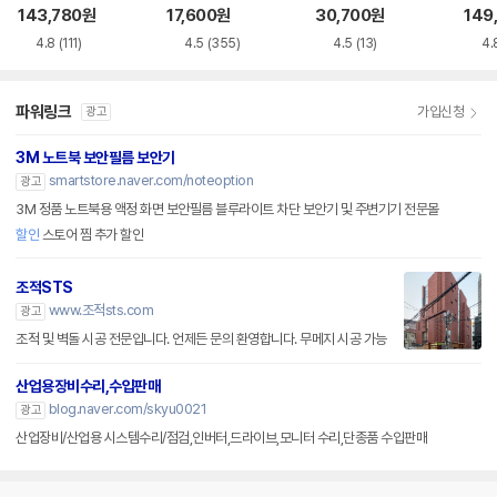
루레이 외장ODD
VD-RW NEXT-20
M-U-B
Writ
143,780
원
17,600
원
30,700
원
149
0DVD-RW
0
4.8
(111)
4.5
(355)
4.5
(13)
4.
파워링크
가입신청
광고
3M 노트북 보안필름 보안기
smartstore.naver.com/noteoption
광고
3M 정품 노트북용 액정 화면 보안필름 블루라이트 차단 보안기 및 주변기기 전문몰
할인
스토어 찜 추가 할인
조적STS
www.조적sts.com
광고
조적 및 벽돌 시공 전문입니다. 언제든 문의 환영합니다. 무메지 시공 가능
산업용장비수리,수입판매
blog.naver.com/skyu0021
광고
산업장비/산업용 시스템수리/점검,인버터,드라이브,모니터 수리,단종품 수입판매