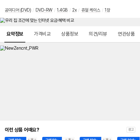
공미디어 (DVD)
/
DVD-RW
/
1.4GB
/
2x
/
쥬얼 케이스
/
1장
메뉴 네비게이션
요약정보
가격비교
상품정보
의견/리뷰
연관상품
이런 상품 어때요?
광고