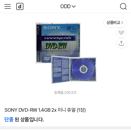
본문 바로가기
다
다나와
ODD
사
검
나
이
색
와
드
메
메
상품비교
인
뉴
관
심
공
유
등록월 2003.11.
SONY DVD-RW 1.4GB 2x 미니 쥬얼 (1장)
단종
된 상품입니다.