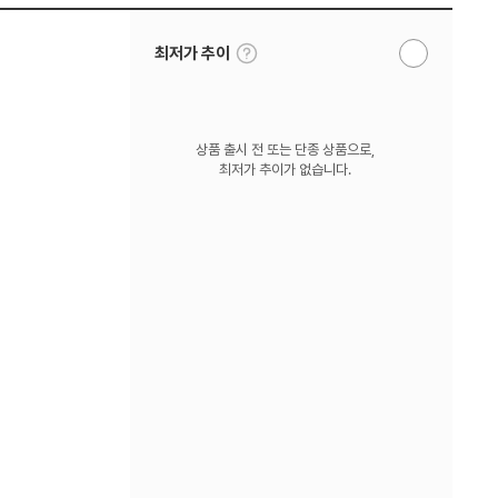
툴
최저가 추이
알
팁
림
보
받
기
기
상품 출시 전 또는 단종 상품으로,
최저가 추이가 없습니다.