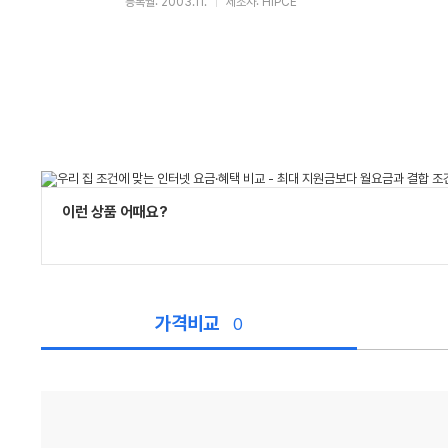
등록월: 2003.11.
제조사: HIPCE
이런 상품 어때요?
가격비교
0
가
격
비
교