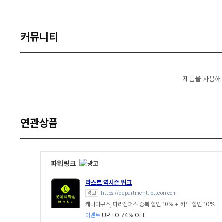
커뮤니티
제품을 사용해
연관상품
파워링크
라스트 역시즌 위크
광고
https://department.lotteon.com
캐나다구스, 파라점퍼스 중복 할인 10% + 카드 할인 10%
이벤트
UP TO 74% OFF