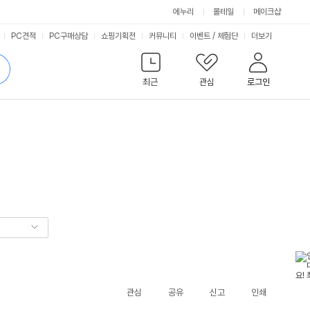
에누리
몰테일
메이크샵
서
PC견적
PC구매상담
쇼핑기획전
커뮤니티
이벤트
/
체험단
더보기
비
검
색
최근
관심
로그인
스
관심
공유
신고
인쇄