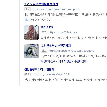
3M 노트북 보안필름 보안기
광고
https://smartstore.naver.com/noteoption
3M 정품 노트북용 액정 화면 보안필름 블루라이트 차단 보안기 및 주변기기
할인
스토어 찜 추가 할인
조적STS
광고
https://www.조적sts.com
조적 및 벽돌 시공 전문입니다. 언제든 문의 환영합니다. 무메
고려신소재 방수전문자재
광고
https://smartstore.naver.com/koreacns
Tyvek, EPDM, TPO, 방수자재, 천장재, 단열재, 멸균포장지
옥상지붕방수
외내벽 방습
흡음마감재
산업용장비수리,수입판매
광고
http://blog.naver.com/skyu0021
산업장비/산업용 시스템수리/점검,인버터,드라이브,모니터 수리,단종품 수입