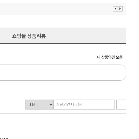
이
다
전
음
보
보
기
기
쇼핑몰 상품리뷰
내 상품의견 모음