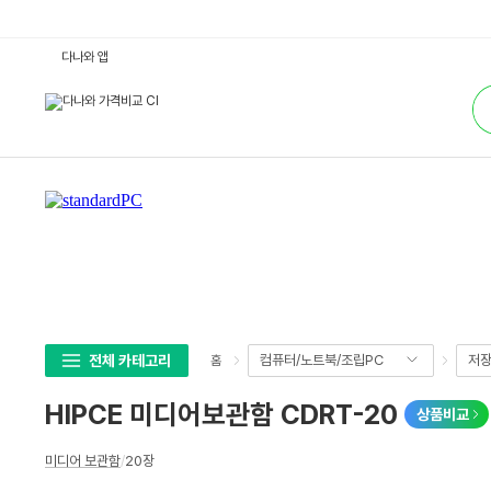
H
다나와 앱
I
P
통
C
합
E
검
미
색
디
어
보
관
함
C
D
R
T
-
2
0
:
다
나
전체 카테고리
컴퓨터/노트북/조립PC
저
홈
와
가
격
HIPCE 미디어보관함 CDRT-20
상품비교
비
교
상
미디어 보관함
/
20장
세
스