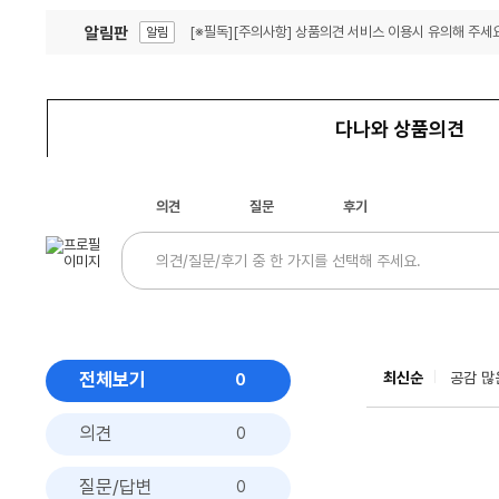
알림판
[※필독][주의사항] 상품의견 서비스 이용시 유의해 주세요
알림
잦은 오류, PC속도 잡자! PC안정화 위해 이건 꼭!
알림
다나와 상품의견
의견
질문
후기
전체보기
최신순
공감 많
0
의견
0
질문/답변
0