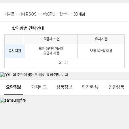
피처폰
/
애니콜SOS
/
고속CPU
/
핫코드
/
3D게임
할인방법 간략안내
요금제 조건
유지기간
통
통
신
보통 5만원 이상의
사
신
공시지원
보통 6개월 이상
요금제 사용
할
사
인
공
더보기
방
시
법
지
원
및
메뉴 네비게이션
선
요약정보
가격비교
상품정보
의견/리뷰
연관상품
택
약
정
주
적
용
요
금