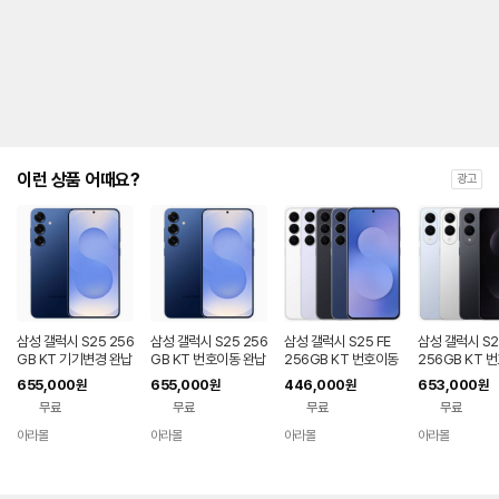
제
안
내
및
유
지
해
야
되
는
이런 상품 어때요?
광고
대
략
적
인
기
간
을
안
내
삼성 갤럭시 S25 256
삼성 갤럭시 S25 256
삼성 갤럭시 S25 FE
삼성 갤럭시 S2
를
GB KT 기기변경 완납
GB KT 번호이동 완납
256GB KT 번호이동
256GB KT 
80요금제
공시지원 완납
완납 80요금제
나
655,000
655,000
446,000
653,000
원
원
원
원
타
무료
무료
무료
무료
내
는
아라몰
아라몰
아라몰
아라몰
표
입
니