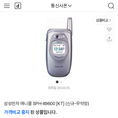
본문 바로가기
다
다나와
통신사폰
사
검
나
이
색
와
드
메
메
상품비교
인
뉴
관
심
공
유
1
2
등록월 2004.05.
삼성전자 애니콜 SPH-X9600 [KT] (신규-무약정)
가격비교 중지
된 상품입니다.