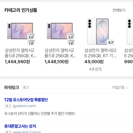
다.
카테고리 인기상품
전체보기
삼성전자 갤럭시Z
삼성전자 갤럭시Z
삼성전자 갤럭시S2
삼성
폴드8 256GB, KT
폴드8 256GB, KT
6 256GB, KT 기기
6 2
기기변경 완납
번호이동 완납
변경 완납
이동
1,464,960
원
1,448,100
원
49,000
원
990
4.9
(27)
파워링크
가입신청
광고
12월 유스토어닷컴 특별할인
lgustore.com/
광고
유스토어 산타가 선물하는 인원별 추가 할인 이벤트!
휴대폰알고사는 성지
www.algo3.store
광고