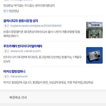
현금완납 부가없는 카드없는 온라인휴대폰성지
할인
현금완납
갤럭시S25 원종시장점 성지
m.place.naver.com/place/2094188400
광고
원종시장점옆커폰 휴대폰성지에서!S26 출시! 나만의 개통유형별 맞춤
혜택조회하기
루트카메라 빈티지디지털카메라
www.root-camera.com
광고
빈티지 디카 최댜판매 최댜보유, 중고임에도단순변심 환불가능, 1개월무
상A/S
마카오힐링컴퍼니
macaulove.kr
광고
마카오 힐링컴퍼니입니다. 홍콩달러 환전, 5성급무료제공, 차량 무료픽업,샌딩제공
빠른배송 안내