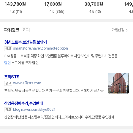
루레이 외장ODD
VD-RW NEXT-20
M-U-B
Writ
143,780
원
17,600
원
30,700
원
149
0DVD-RW
0
4.8
(111)
4.5
(355)
4.5
(13)
4.
파워링크
가입신청
광고
3M 노트북 보안필름 보안기
smartstore.naver.com/noteoption
광고
3M 정품 노트북용 액정 화면 보안필름 블루라이트 차단 보안기 및 주변기기 전문몰
할인
스토어 찜 추가 할인
조적STS
www.조적sts.com
광고
조적 및 벽돌 시공 전문입니다. 언제든 문의 환영합니다. 무메지 시공 가능
산업용장비수리,수입판매
blog.naver.com/skyu0021
광고
산업장비/산업용 시스템수리/점검,인버터,드라이브,모니터 수리,단종품 수입판매