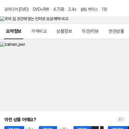
공미디어 (DVD)
/
DVD+RW
/
4.7GB
/
2.4x
/
슬림 케이스
/
1장
메뉴 네비게이션
요약정보
가격비교
상품정보
의견/리뷰
연관상품
이런 상품 어때요?
광고