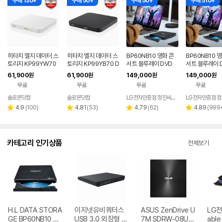
구매 130+
구매 50+
구매 50+
구매 510+
히타치 엘지 데이터 스
히타치 엘지 데이터 스
BP60NB10 영화 콘
BP60NB10 
토리지 KP99YW70
토리지 KP99YB70 D
서트 블루레이 DVD
서트 블루레이 D
DVD 화이트 외장OD
VD 블랙 외장ODD C
플레이어 노트북 외장
D 재생 리핑 노
61,900
61,900
149,000
149,000
원
원
원
원
D CD DVD 리핑 안드
D DVD 리핑 안드로이
ODD 맥 호환
장 ODD
무료
무료
무료
무료
로이드
드
솔로몬닷컴
솔로몬닷컴
LG전자인증점 정진씨앤에스
네이버
네이버
페이
페이
리
리
리
리
4.9
(
100
)
4.81
(
53
)
4.79
(
62
)
4.89
(
999
별
별
별
별
뷰
뷰
뷰
뷰
점
점
점
점
수
수
수
수
카테고리 인기상품
전체보기
H.L DATA STORA
이지넷유비쿼터스
ASUS ZenDrive U
LG전자
GE BP60NB10 블
USB 3.0 외장형 D
7M SDRW-08U7
able