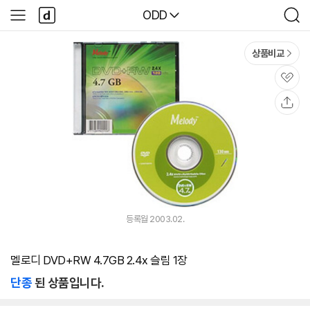
본문 바로가기
다
다나와
ODD
사
검
나
이
색
와
드
메
메
상품비교
인
뉴
관
심
공
유
등록월 2003.02.
멜로디 DVD+RW 4.7GB 2.4x 슬림 1장
단종
된 상품입니다.