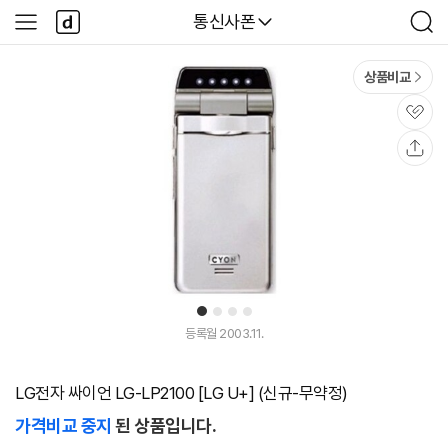
본문 바로가기
다
다나와
통신사폰
사
검
나
이
색
와
드
메
메
상품비교
인
뉴
관
심
공
유
1
2
3
4
등록월 2003.11.
LG전자 싸이언 LG-LP2100 [LG U+] (신규-무약정)
가격비교 중지
된 상품입니다.