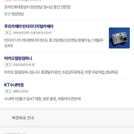
온라인휴대폰성지 현금완납 일시납 할인 전문점
할인
현금완납
루트카메라 빈티지디지털카메라
www.root-camera.com
광고
빈티지 디카 최댜판매 최댜보유, 중고임에도단순변심 환불가능, 1개월무
상A/S
마카오힐링컴퍼니
macaulove.kr
광고
마카오 힐링컴퍼니입니다. 홍콩달러 환전, 5성급무료제공, 차량 무료픽업,샌딩제공
KT수내역점
allkt.co.kr
광고
수내역 1번출구 앞 KT매장, 방문 출장, 개통까지 한번에
빠른배송 안내