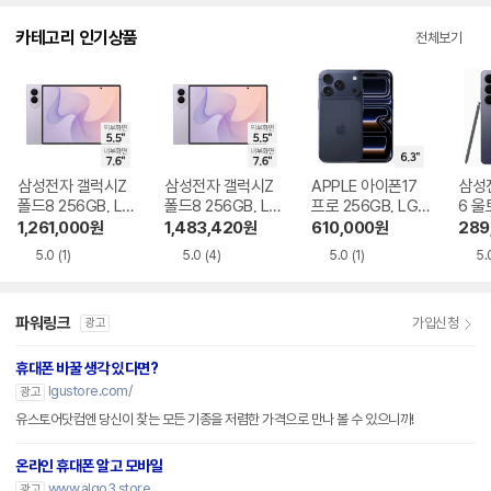
다.
카테고리 인기상품
전체보기
삼성전자 갤럭시Z
삼성전자 갤럭시Z
APPLE 아이폰17
삼성
폴드8 256GB, LG
폴드8 256GB, LG
프로 256GB, LG U
6 울
U+ 번호이동 완납
U+ 기기변경 완납
+ 번호이동 완납
LG 
1,261,000
원
1,483,420
원
610,000
원
289
납
5.0
(1)
5.0
(4)
5.0
(1)
5.
파워링크
가입신청
광고
휴대폰 바꿀 생각 있다면?
lgustore.com/
광고
유스토어닷컴엔 당신이 찾는 모든 기종을 저렴한 가격으로 만나 볼 수 있으니까!
온라인 휴대폰 알고 모바일
www.algo3.store
광고