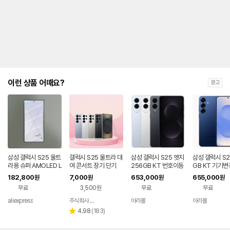
제
안
내
및
유
지
해
야
되
는
이런 상품 어때요?
광고
대
략
적
인
기
간
을
안
내
삼성 갤럭시 S25 울트
갤럭시 S25 울트라 대
삼성 갤럭시 S25 엣지
삼성 갤럭시 S2
를
라용 슈퍼 AMOLED L
여 콘서트 장기 단기
256GB KT 번호이동
GB KT 기기변
CD 디스플레이 터치
완납 80요금제
나
182,800
7,000
653,000
655,000
원
원
원
원
스크린 디지타이저 어
타
무료
3,500원
무료
무료
셈블리 (S25U) - 불량
내
품
는
aliexpress
주식회사 폰빌리지
아라몰
아라몰
네이버
표
페이
리
4.98
(
183
)
별
입
뷰
점
니
수