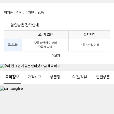
피처폰
/
전원누수차단
/
lrDA
할인방법 간략안내
요금제 조건
유지기간
통
통
신
보통 6만원 이상의
사
신
공시지원
보통 6개월 이상
요금제 사용
할
사
인
공
더보기
방
시
법
지
원
및
메뉴 네비게이션
선
요약정보
가격비교
상품정보
의견/리뷰
연관상품
택
약
정
주
적
용
요
금