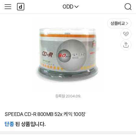
본문 바로가기
다
다나와
ODD
사
검
나
이
색
와
드
메
메
상품비교
인
뉴
관
심
공
유
등록월 2004.09.
SPEEDA CD-R 800MB 52x 케익 100장
단종
된 상품입니다.