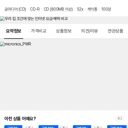
공미디어 (CD)
/
CD-R
/
CD (800MB 이상)
/
52x
/
케익통
/
100장
메뉴 네비게이션
요약정보
가격비교
상품정보
의견/리뷰
연관상품
이런 상품 어때요?
광고