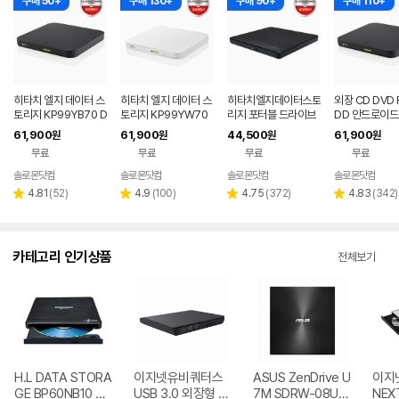
구매 50+
구매 130+
구매 90+
구매 110+
히타치 엘지 데이터 스
히타치 엘지 데이터 스
히타치엘지데이터스토
외장 CD DVD 
토리지 KP99YB70 D
토리지 KP99YW70
리지 포터블 드라이브
DD 안드로이드
VD 블랙 외장ODD C
DVD 화이트 외장OD
데스크탑 노트북 CD
트폰 지원 USB
61,900
61,900
44,500
61,900
원
원
원
원
D DVD 리핑 안드로이
D CD DVD 리핑 안드
DVD
블랙 히타치엘지
무료
무료
무료
무료
드
로이드
9YB70
솔로몬닷컴
솔로몬닷컴
솔로몬닷컴
솔로몬닷컴
네이버
페이
리
리
리
리
4.81
(
52
)
4.9
(
100
)
4.75
(
372
)
4.83
(
342
)
별
별
별
별
뷰
뷰
뷰
뷰
점
점
점
점
수
수
수
수
카테고리 인기상품
전체보기
H.L DATA STORA
이지넷유비쿼터스
ASUS ZenDrive U
이지
GE BP60NB10 블
USB 3.0 외장형 D
7M SDRW-08U7
NEX