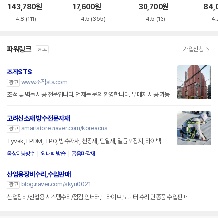
루레이 외장ODD
VD-RW NEXT-20
M-U-B
BR 
143,780
원
17,600
원
30,700
원
84,
0DVD-RW
4.8
(111)
4.5
(355)
4.5
(13)
4.
파워링크
가입신청
광고
조적STS
www.조적sts.com
광고
조적 및 벽돌 시공 전문입니다. 언제든 문의 환영합니다. 무메지 시공 가능
고려신소재 방수전문자재
smartstore.naver.com/koreacns
광고
Tyvek, EPDM, TPO, 방수자재, 천장재, 단열재, 멸균포장지, 타이벡
옥상지붕방수
외내벽 방습
흡음마감재
산업용장비수리,수입판매
blog.naver.com/skyu0021
광고
산업장비/산업용 시스템수리/점검,인버터,드라이브,모니터 수리,단종품 수입판매