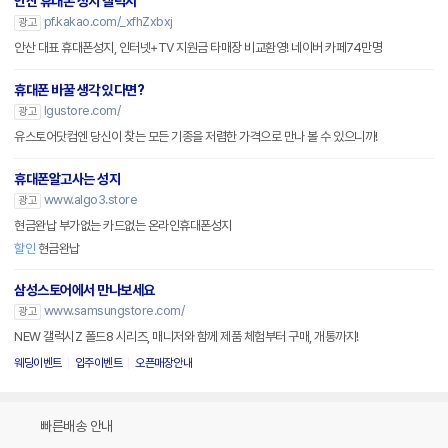
안산 휴대폰 성지 갤럭시
pf.kakao.com/_xfhZxbxj
광고
안산 대표 휴대폰성지, 인터넷+TV 지원금 타매장 비교환영! 네이버 카페74만명
휴대폰 바꿀 생각 있다면?
lgustore.com/
광고
유스토어닷컴엔 당신이 찾는 모든 기종을 저렴한 가격으로 만나 볼 수 있으니까!
휴대폰알고사는 성지
www.algo3.store
광고
현금완납 부가없는 카드없는 온라인휴대폰성지
할인
현금완납
삼성스토어에서 만나보세요
www.samsungstore.com/
광고
NEW 갤럭시Z 폴드8 시리즈, 매니저와 함께 제품 체험부터 구매, 개통까지!
웨딩이벤트
입주이벤트
오픈매장안내
빠른배송 안내