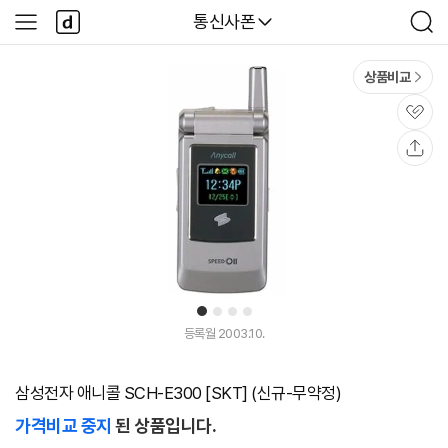
본문 바로가기
다
다나와
통신사폰
사
검
나
이
색
와
드
메
메
상품비교
인
뉴
관
심
공
유
1
2
3
4
등록월 2003.10.
삼성전자 애니콜 SCH-E300 [SKT] (신규-무약정)
가격비교 중지
된 상품입니다.