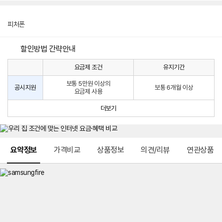
피처폰
할인방법 간략안내
요금제 조건
유지기간
통
통
신
보통 5만원 이상의
사
신
공시지원
보통 6개월 이상
요금제 사용
할
사
인
공
더보기
방
시
법
지
원
및
메뉴 네비게이션
선
요약정보
가격비교
상품정보
의견/리뷰
연관상품
택
약
정
주
적
용
요
금