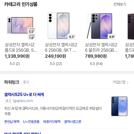
다.
카테고리 인기상품
전체보기
삼성전자 갤럭시Z
삼성전자 갤럭시S2
삼성전자 갤럭시S2
삼성
폴드8 256GB, SK
6 256GB, SKT 기
6 울트라 256GB,
폴드8
T 기기변경 완납
기변경 완납
SKT 기기변경 완납
GB,
1,338,990
원
249,190
원
789,980
원
1,76
완납
5.0
(2)
5.0
(22)
5.0
(54)
파워링크
가입신청
광고
갤럭시S25 U+로 더 싸게
lguplus.com
광고
최신 AI 탑재 갤럭시S25, 이통사지원금에 합리적인 요금제로 부담없이
개통
폰반납 혜택
U+전용경품
제휴카드혜택
갤럭시중고폰