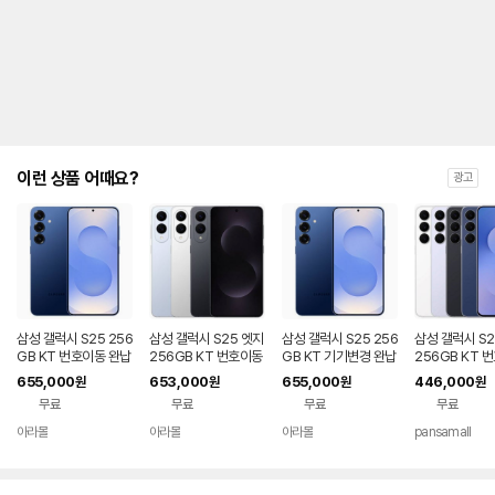
제
안
내
및
유
지
해
야
되
는
이런 상품 어때요?
광고
대
략
적
인
기
간
을
안
내
삼성 갤럭시 S25 256
삼성 갤럭시 S25 엣지
삼성 갤럭시 S25 256
삼성 갤럭시 S2
를
GB KT 번호이동 완납
256GB KT 번호이동
GB KT 기기변경 완납
256GB KT 
80요금제
완납 80요금제
공시지원 완납
나
655,000
653,000
655,000
446,000
원
원
원
원
타
무료
무료
무료
무료
내
는
아라몰
아라몰
아라몰
pansamall
표
입
니