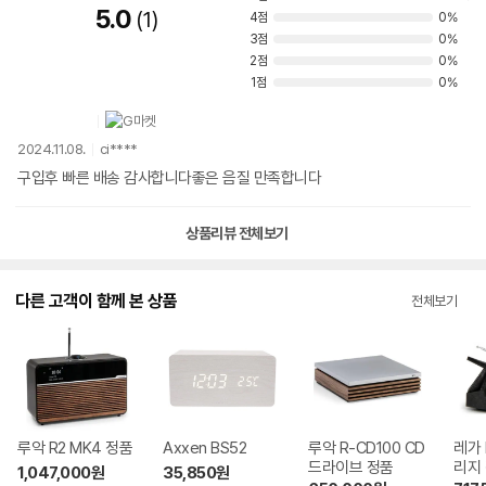
5.0
1
4점
0%
3점
0%
2점
0%
1점
0%
2024.11.08.
ci****
구입후 빠른 배송 감사합니다좋은 음질 만족합니다
상품리뷰 전체보기
다른 고객이 함께 본 상품
전체보기
루악 R2 MK4 정품
Axxen BS52
루악 R-CD100 CD
레가 
드라이브 정품
리지
1,047,000
원
35,850
원