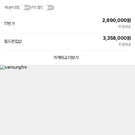
배송비포함
카드할인
2,890,000
원
11번가
무료배송
3,358,000
원
월드편집샵
네
무료배송
이
버
페
가격비교 더보기
이