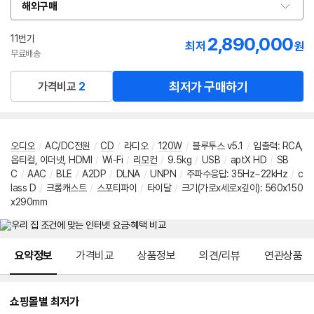
해외구매
옵
션
선
11번가
2,890,000
최저
원
택
무료배송
최저가 구매하기
가격비교
2
오디오
/
AC/DC전원
/
CD
/
라디오
/
120W
/
블루투스 v5.1
/
입출력: RCA,
옵티컬, 이더넷, HDMI
/
Wi-Fi
/
리모컨
/
9.5kg
/
USB
/
aptX HD
/
SB
C
/
AAC
/
BLE
/
A2DP
/
DLNA
/
UNPN
/
주파수응답: 35Hz~22kHz
/
c
lass D
/
크롬캐스트
/
스포티파이
/
타이달
/
크기(가로x세로x깊이): 560x150
x290mm
메뉴 네비게이션
요약정보
가격비교
상품정보
의견/리뷰
연관상품
쇼핑몰별 최저가