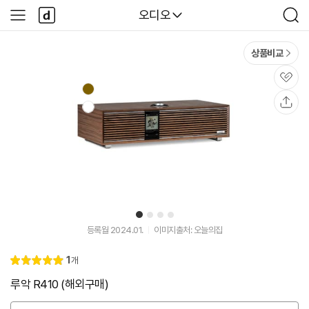
본문 바로가기
다
다나와
오디오
사
검
나
이
색
와
드
메
메
상품비교
인
뉴
관
심
공
유
1
2
3
4
등록월 2024.01.
이미지출처: 오늘의집
리
1
개
별
5.
뷰
점
0
루악 R410 (해외구매)