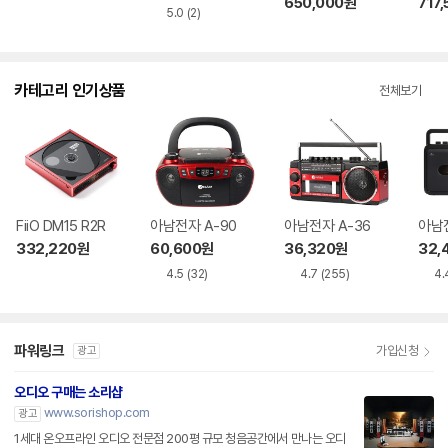
650,000
원
717,
5.0
(2)
카테고리 인기상품
전체보기
FiiO DM15 R2R
아남전자 A-90
아남전자 A-36
아남전
332,220
원
60,600
원
36,320
원
32,
4.5
(32)
4.7
(255)
4.
파워링크
가입신청
광고
오디오 구매는 소리샵
www.sorishop.com
광고
1세대 온오프라인 오디오 전문점 200평 규모 청음공간에서 만나는 오디