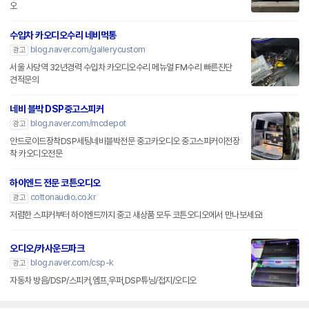
오
수입차 카오디오수리 네비먹통
blog.naver.com/gallerycustom
광고
서울 사당역 32년경력 수입차 카오디오수리 메뉴얼 FM수리 빠른진단
견적문의
네비 블박 DSP중고스피커
blog.naver.com/mcdepot
광고
안드로이드장착DSP세팅네비블박전문 중고카오디오 중고스피커이전장
착 카오디오전문
하이엔드 전문 코튼오디오
cottonaudio.co.kr
광고
저렴한 스피커부터 하이엔드까지 중고 새상품 모두 코튼오디오에서 만나보세요!
오디오/카사운드파크
blog.naver.com/csp-k
광고
자동차 방음/DSP/스피커,엠프,우퍼,DSP튜닝/접지/오디오