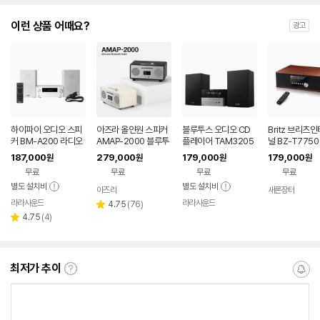
이런 상품 어때요?
광고
하이파이 오디오 스피
아즈라 올인원 스피커
블루투스 오디오 CD
Britz 브리츠
커 BM-A200 라디오
AMAP-2000 블루투
플레이어 TAM3205
널 BZ-T7750
CD플레이어
스 CD 라디오 USB A
M2
187,000
279,000
179,000
179,000
원
원
원
원
UX
무료
무료
무료
무료
별도 설치비
별도 설치비
아즈라
새론장터
네이버
네이
라라사운드
페이
라라사운드
페이
네이버
리
네이버
4.75
(
76
)
별
페이
페이
리
뷰
4.75
(
4
)
점
별
뷰
수
점
수
최저가 추이
최
알
저
림
가
받
추
는