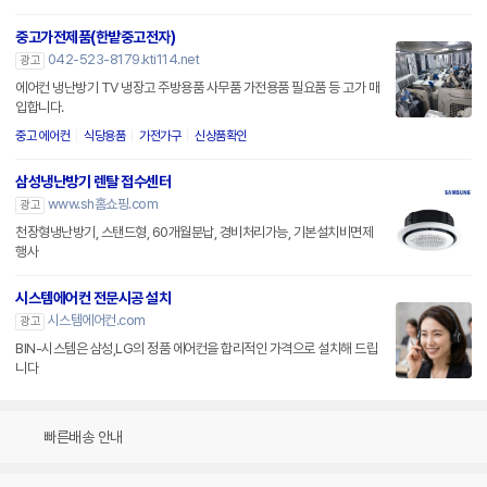
중고가전제품(한밭중고전자)
042-523-8179.kti114.net
광고
에어컨 냉난방기 TV 냉장고 주방용품 사무품 가전용품 필요품 등 고가 매
입합니다.
중고 에어컨
식당용품
가전가구
신상품확인
삼성냉난방기 렌탈 접수센터
www.sh홈쇼핑.com
광고
천장형냉난방기, 스탠드형, 60개월분납, 경비처리가능, 기본설치비면제
행사
시스템에어컨 전문시공 설치
시스템에어컨.com
광고
BIN-시스템은 삼성,LG의 정품 에어컨을 합리적인 가격으로 설치해 드립
니다
빠른배송 안내