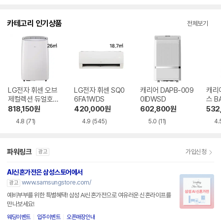
수
카테고리 인기상품
전체보기
LG전자 휘센 오브
LG전자 휘센 SQ0
캐리어 DAPB-009
캐리
제컬렉션 듀얼호스
6FA1WDS
0IDWSD
스 B
PQ08FDWBS
WS
818,150
원
420,000
원
602,800
원
532
4.8
(71)
4.9
(545)
5.0
(11)
4.
파워링크
가입신청
광고
AI신혼가전은 삼성스토어에서
www.samsungstore.com/
광고
예비부부를 위한 특별혜택! 삼성 AI신혼가전으로 여유러운 신혼라이프를
만나보세요!
웨딩이벤트
입주이벤트
오픈매장안내