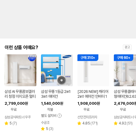
를
나
타
내
는
표
입
니
다.
이런 상품 어때요?
광고
구매 310+
구매 60+
삼성 AI 무풍콤보갤러
삼성 무풍 1등급 2in1
[2026 NEW] 캐리어
삼성 무풍클래식
리 청정 이지오픈 멀티
3in1 에어컨
2in1 에어컨 인버터 1
형에어컨62.6
형 에어컨 AF80F17D
등급 멀티형 wifi 17평
F70F19D11L
2,799,000
1,540,000
1,908,000
2,476,000
원
원
원
22WRS 기본설치포
+6평 투인원 전국 설
리미엄블루 기
무료
착불
무료
무료
함
치비포함
비포함
별도 설치비
삼성공식파트너 우주
선인전자프라자
삼성공식파트너 
수공조
리
네이버
리
리
5
(
7
)
4.85
(
171
)
4.92
(
51
)
별
별
별
페이
뷰
리
뷰
뷰
5
(
3
)
점
점
점
별
수
뷰
수
수
점