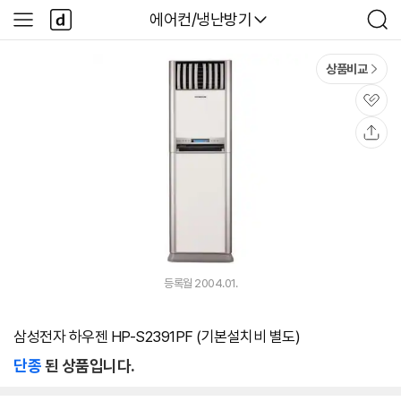
본문 바로가기
다
다나와
에어컨/냉난방기
사
검
나
이
색
와
드
메
메
상품비교
인
뉴
관
심
공
유
등록월 2004.01.
삼성전자 하우젠 HP-S2391PF (기본설치비 별도)
단종
된 상품입니다.