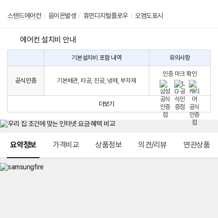
스탠드에어컨
/
음이온발생
/
휴먼디지털플로우
/
오염도표시
에어컨 설치비 안내
기본설치비 포함 내역
유의사항
에
에
어
인증 마크 확인
컨
어
공식인증
기본배관, 타공, 진공, 냉매, 부자재
설
컨
치
구
비
매
더보기
시
발
생
되
메뉴 네비게이션
는
요약정보
가격비교
상품정보
의견/리뷰
연관상품
설
치
비
에
대
한
안
내