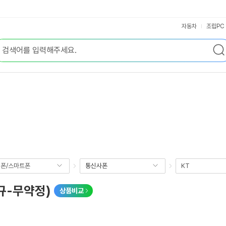
자동차
조립PC
폰/스마트폰
통신사폰
KT
신규-무약정)
상품비교