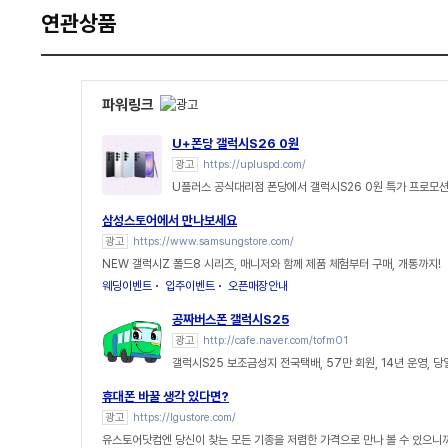
연관상품
파워링크
U+폰당 갤럭시S26 0원
광고
https://upluspd.com/
U플러스 공식대리점 폰당에서 갤럭시S26 0원 특가 프로모션
삼성스토어에서 만나보세요
광고
https://www.samsungstore.com/
NEW 갤럭시Z 폴드8 시리즈, 매니저와 함께 제품 체험부터 구매, 개통까지!
웨딩이벤트
입주이벤트
오픈매장안내
공짜버스폰 갤럭시S25
광고
http://cafe.naver.com/tofm01
갤럭시S25 보조금성지 전국택배, 57만 회원, 14년 운영, 
휴대폰 바꿀 생각 있다면?
광고
https://lgustore.com/
유스토어닷컴엔 당신이 찾는 모든 기종을 저렴한 가격으로 만나 볼 수 있으니까