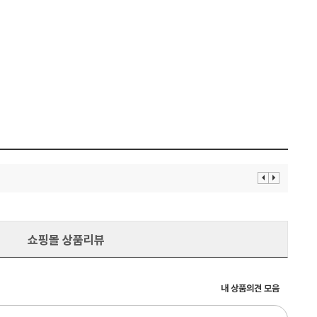
이
다
전
음
보
보
기
기
쇼핑몰 상품리뷰
내 상품의견 모음