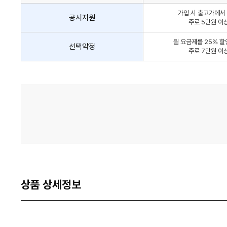
인
가입 시 출고가에서 
방
공시지원
주로 5만원 이
법
간
월 요금제를 25% 할
선택약정
략
주로 7만원 이
안
내
가
격
비
교
상품 상세정보