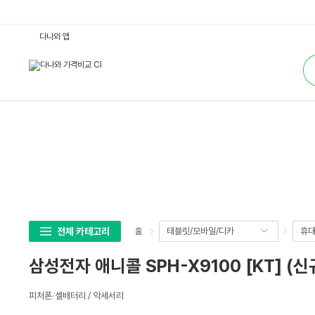
삼
다나와 앱
성
전
통
자
합
애
검
니
색
콜
S
P
H
-
X
9
1
0
0
[K
T]
(신
규-
무
전체 카테고리
태블릿/모바일/디카
휴대
홈
약
정)
:
삼성전자 애니콜 SPH-X9100 [KT] (
다
나
와
상
가
피처폰
/
셀배터리 / 악세서리
세
격
비
스