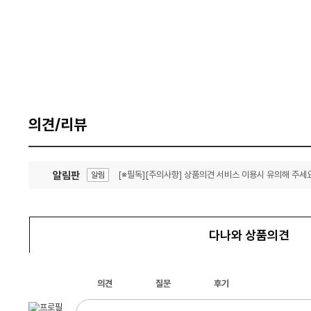
의견/리뷰
알림판
[※필독][주의사항] 상품의견 서비스 이용시 유의해 주세요
알림
잦은 오류, PC속도 잡자! PC안정화 위해 이건 꼭!
알림
다나와 상품의견
의견
질문
후기