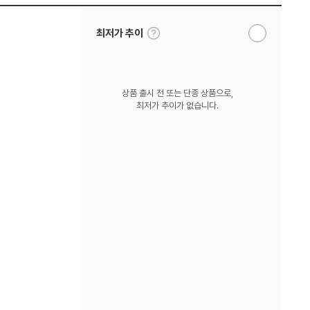
툴
최저가 추이
알
팁
림
보
받
기
기
상품 출시 전 또는 단종 상품으로,
최저가 추이가 없습니다.