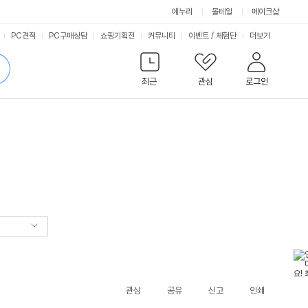
에누리
몰테일
메이크샵
서
PC견적
PC구매상담
쇼핑기획전
커뮤니티
이벤트
/
체험단
더보기
비
검
색
최근
관심
로그인
스
관심
공유
신고
인쇄