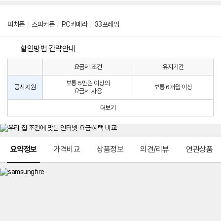
피처폰
/
스피커폰
/
PC카메라
/
33프레임
할인방법 간략안내
요금제 조건
유지기간
통
통
신
보통 5만원 이상의
사
신
공시지원
보통 6개월 이상
요금제 사용
할
사
인
공
더보기
방
시
법
지
원
및
메뉴 네비게이션
선
요약정보
가격비교
상품정보
의견/리뷰
연관상품
택
약
정
주
적
용
요
금