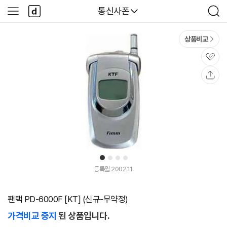
본문 바로가기
다
다나와
통신사폰
사
검
나
이
색
와
드
메
메
상품비교
인
뉴
관
심
공
유
1
2
3
4
등록월 2002.11.
팬택 PD-6000F [KT] (신규-무약정)
가격비교 중지
된 상품입니다.