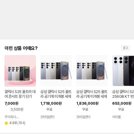
제
안
내
및
유
지
해
야
되
는
이런 상품 어때요?
광고
대
략
적
인
기
간
을
안
내
갤럭시 S25 울트라 대
삼성 갤럭시 S25 울트
삼성 갤럭시 S25 울트
삼성 갤럭시 S2
를
여 콘서트 장기 단기
라 공기계 미개봉 새제
라 공기계 미개봉 새제
256GB KT 
품 자급제폰 휴대폰 S
품 자급제폰 휴대폰 S
완납 80요금제
나
7,000
1,718,000
1,836,000
653,000
원
원
원
원
M-S938 (256GB),
M-S938 (512GB),
타
3,500원
무료
무료
무료
알뜰폰
알뜰폰
내
는
주식회사 폰빌리지
모바일센터
모바일센터
아라몰
네이버
표
페이
리
4.98
(
184
)
별
입
뷰
점
니
수