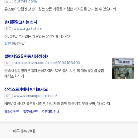
lgustore.com/
광고
유스토어닷컴엔 당신이 찾는 모든 기종을 저렴한 가격으로 만나 볼 수 있으니까!
휴대폰알고사는 성지
www.algo3.store
광고
현금완납 부가없는 카드없는 온라인휴대폰성지
할인
현금완납
갤럭시S25 원종시장점 성지
m.place.naver.com/place/2094188400
광고
원종시장점옆커폰 휴대폰성지에서!S26 출시! 나만의 개통유형별 맞춤
혜택조회하기
삼성스토어에서 만나보세요
www.samsungstore.com/
광고
NEW 갤럭시Z 폴드8 시리즈, 매니저와 함께 제품 체험부터 구매, 개통까지!
웨딩이벤트
입주이벤트
오픈매장안내
빠른배송 안내