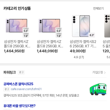
다.
카테고리 인기상품
전체보기
삼성전자 갤럭시Z
삼성전자 갤럭시Z
삼성전자 갤럭시S2
삼성
폴드8 256GB, KT
폴드8 256GB, KT
6 256GB, KT 기기
5 울
기기변경 완납
번호이동 완납
변경 완납
KT 
1,464,950
원
1,448,090
원
49,000
원
120
4.9
(27)
5.
파워링크
가입신청
광고
공짜버스폰 갤럭시S25
cafe.naver.com/tofm01
광고
갤럭시S25 보조금성지 전국택배, 57만 회원, 14년 운영, 당일출고
휴대폰 바꿀 생각 있다면?