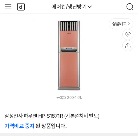
본문 바로가기
다
다나와
에어컨/냉난방기
사
검
나
이
색
와
드
메
메
상품비교
인
뉴
관
심
공
유
등록월 2004.01.
삼성전자 하우젠 HP-S1871R (기본설치비 별도)
가격비교 중지
된 상품입니다.