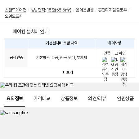
스탠드에어컨
/
냉방면적
:
18평(58.5㎡)
/
음이온발생
/
휴먼디지털플로우
/
오염도표시
에어컨 설치비 안내
기본설치비 포함 내역
유의사항
에
에
어
인증 마크 확인
컨
어
공식인증
기본배관, 타공, 진공, 냉매, 부자재
설
컨
치
구
비
매
더보기
시
발
생
되
메뉴 네비게이션
는
요약정보
가격비교
상품정보
의견/리뷰
연관상품
설
치
비
에
대
한
안