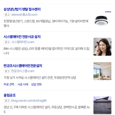
삼성냉난방기 렌탈 접수센터
www.sh홈쇼핑.com
광고
천장형냉난방기, 스탠드형, 60개월분납, 경비처리가능, 기본설치비면제
행사
시스템에어컨 전문시공 설치
시스템에어컨.com
광고
BIN-시스템은 삼성,LG의 정품 에어컨을 합리적인 가격으로 설치해 드립
니다
찐공조시스템에어컨전문설치
찐공조시스템.com
광고
가정 상가 사무실 시스템에어컨 설치 전문, 무료방문견적 상담
무료 견적
시공 사례
상담 전화
올림공조
blog.naver.com/ex5egl8r
광고
경남 신,구축 아파트 시스템에어컨 설치, 무료상담, 완벽한시공, 발빠른 A/
S