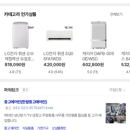
점
점
점
수
수
수
카테고리 인기상품
전체보기
LG전자 휘센 오브
LG전자 휘센 SQ0
캐리어 DAPB-009
캐리
제컬렉션 듀얼호스
6FA1WDS
0IDWSD
스 B
PQ08FDWBS
WS
818,090
원
420,000
원
602,800
원
532
4.8
(71)
4.9
(545)
5.0
(11)
4.
파워링크
가입신청
광고
중고에어컨(한밭중고에어컨)
042-523-8179.kti114.net
광고
에어컨 냉난방기 TV 냉장고 주방용품 사무품 가전용품 필요품 등 고가 매
입합니다.
중고 에어컨
식당용품
가전가구
신상품확인