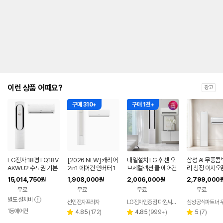
내
를
나
타
내
는
표
입
니
다.
이런 상품 어때요?
광고
구매 310+
구매 1천+
LG전자 18평 FQ18V
[2026 NEW] 캐리어
내일설치 LG 휘센 오
삼성 AI 무풍
AKWU2 수도권 기본
2in1 에어컨 인버터 1
브제컬렉션 쿨 에어컨
리 청정 이지오
설치 포함 투인원 에어
등급 멀티형 wifi 17평
2in1 FQ17FC1EC2
형 에어컨 AF8
15,014,750
1,908,000
2,006,000
2,799,000
원
원
원
컨
+6평 투인원 전국 설
기본설치포함
22WRS 기본
무료
무료
무료
무료
치비포함
함
별도 설치비
선인전자프라자
LG전자인증점 다원씨앤씨
삼성공식파트너 
1등에어컨
리
리
리
4.85
(
172
)
4.85
(
999+
)
5
(
7
)
별
별
별
뷰
뷰
뷰