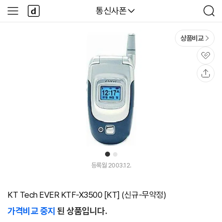
본문 바로가기
다
다나와
통신사폰
사
검
나
이
색
와
드
메
메
상품비교
인
뉴
관
심
공
유
1
2
등록월 2003.12.
KT Tech EVER KTF-X3500 [KT] (신규-무약정)
가격비교 중지
된 상품입니다.