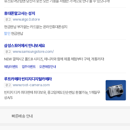
유스토어닷컴엔 당신이 찾는 모든 기종을 저렴한 가격으로 만나 볼 수 있으니까!
휴대폰알고사는 성지
www.algo3.store
광고
현금완납 부가없는 카드없는 온라인휴대폰성지
할인
현금완납
삼성스토어에서 만나보세요
www.samsungstore.com/
광고
NEW 갤럭시Z 폴드8 시리즈, 매니저와 함께 제품 체험부터 구매, 개통까지!
웨딩이벤트
입주이벤트
오픈매장안내
루트카메라 빈티지디지털카메라
www.root-camera.com
광고
빈티지 디카 최댜판매 최댜보유, 중고임에도단순변심 환불가능, 1개월무
상A/S
빠른배송 안내