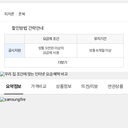
피처폰
/
폰북
할인방법 간략안내
요금제 조건
유지기간
통
통
신
보통 5만원 이상의
사
신
공시지원
보통 6개월 이상
요금제 사용
할
사
인
공
더보기
방
시
법
지
원
및
메뉴 네비게이션
선
요약정보
가격비교
상품정보
의견/리뷰
연관상품
택
약
정
주
적
용
요
금