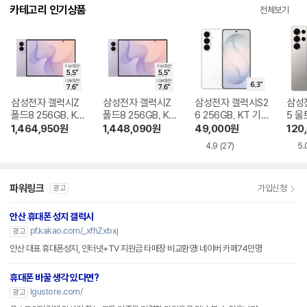
다.
카테고리 인기상품
전체보기
삼성전자 갤럭시Z
삼성전자 갤럭시Z
삼성전자 갤럭시S2
삼성
폴드8 256GB, KT
폴드8 256GB, KT
6 256GB, KT 기기
5 울
기기변경 완납
번호이동 완납
변경 완납
KT 
1,464,950
원
1,448,090
원
49,000
원
120
4.9
(27)
5.
파워링크
가입신청
광고
안산 휴대폰 성지 갤럭시
pf.kakao.com/_xfhZxbxj
광고
안산 대표 휴대폰성지, 인터넷+TV 지원금 타매장 비교환영! 네이버 카페74만명
휴대폰 바꿀 생각 있다면?
lgustore.com/
광고