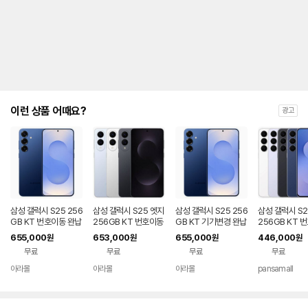
제
안
내
및
유
지
해
야
되
는
이런 상품 어때요?
광고
대
략
적
인
기
간
을
안
내
삼성 갤럭시 S25 256
삼성 갤럭시 S25 엣지
삼성 갤럭시 S25 256
삼성 갤럭시 S2
를
GB KT 번호이동 완납
256GB KT 번호이동
GB KT 기기변경 완납
256GB KT 
80요금제
완납 80요금제
공시지원 완납
나
655,000
653,000
655,000
446,000
원
원
원
원
타
무료
무료
무료
무료
내
는
아라몰
아라몰
아라몰
pansamall
표
입
니