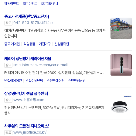
웨딩이벤트
입주이벤트
오픈매장안내
중고가전제품(한밭중고전자)
042-523-8179.kti114.net
광고
에어컨 냉난방기 TV 냉장고 주방용품 사무품 가전용품 필요품 등 고가 매
입합니다.
중고 에어컨
식당용품
가전가구
신상품확인
캐리어 냉난방기 캐리어전자몰
smartstore.naver.com/cariermall
광고
캐리어 2IN1에어컨 판매, 전국 230여 설치센터, 정품몰, 기본설치무료!
벽걸이에어컨
벽걸이냉난방
스탠드에어컨
스탠드냉난방
삼성냉난방기 렌탈 접수센터
www.sh홈쇼핑.com
광고
천장형냉난방기, 스탠드형, 60개월분납, 경비처리가능, 기본설치비면제
행사
사무실의 모든것 지니오피스!
www.jinioffice.co.kr/
광고