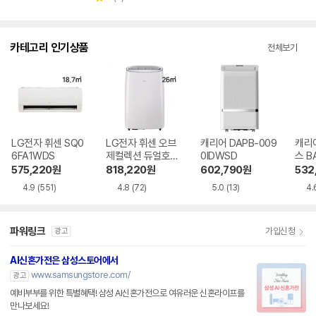
점
점
점
별
수
뷰
수
수
점
수
카테고리 인기상품
전체보기
LG전자 휘센 SQ0
LG전자 휘센 오브
캐리어 DAPB-009
캐리
6FA1WDS
제컬렉션 듀얼호스
0IDWSD
스 B
PQ08FDWBS
WS
575,220
원
818,220
원
602,790
원
532
4.9
(551)
4.8
(72)
5.0
(13)
4.
파워링크
가입신청
광고
AI신혼가전은 삼성스토어에서
www.samsungstore.com/
광고
예비부부를 위한 특별혜택! 삼성 AI신혼가전으로 여유러운 신혼라이프를
만나보세요!