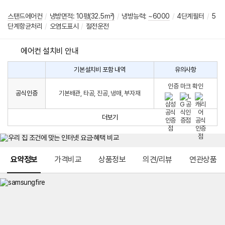
스탠드에어컨
/
냉방면적
:
10평(32.5㎡)
/
냉방능력:
~6000
/
4단계필터
/
5
단계항균처리
/
오염도표시
/
절전운전
에어컨 설치비 안내
기본설치비 포함 내역
유의사항
에
에
어
인증 마크 확인
컨
어
공식인증
기본배관, 타공, 진공, 냉매, 부자재
설
컨
치
구
비
매
더보기
시
발
생
되
메뉴 네비게이션
는
요약정보
가격비교
상품정보
의견/리뷰
연관상품
설
치
비
에
대
한
안