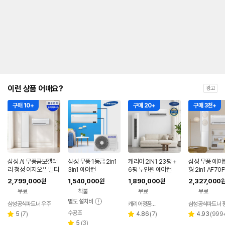
내
를
나
타
내
는
표
입
니
다.
이런 상품 어때요?
광고
구매 10+
구매 20+
구매 3천+
삼성 AI 무풍콤보갤러
삼성 무풍 1등급 2in1
캐리어 2IN1 23평 +
삼성 무풍 에어
리 청정 이지오픈 멀티
3in1 에어컨
6평 투인원 에어컨
형 2in1 AF70
형 에어컨 AF80F17D
BRS 일반배관 
2,799,000
1,540,000
1,890,000
2,327,000
원
원
원
22WRS 기본설치포
기본설치비포
무료
착불
무료
무료
함
별도 설치비
삼성공식파트너 우주
캐리어정품인증점
네이버
수공조
페이
리
네이버
리
리
5
(
7
)
4.86
(
7
)
4.93
(
999
별
별
별
페이
뷰
리
뷰
뷰
5
(
3
)