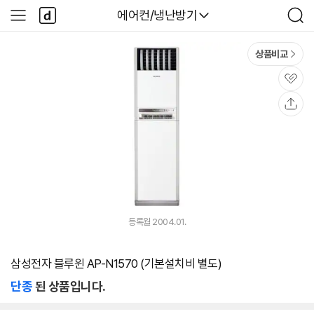
본문 바로가기
다
다나와
에어컨/냉난방기
사
검
나
이
색
와
드
메
메
상품비교
인
뉴
관
심
공
유
등록월 2004.01.
삼성전자 블루윈 AP-N1570 (기본설치비 별도)
단종
된 상품입니다.