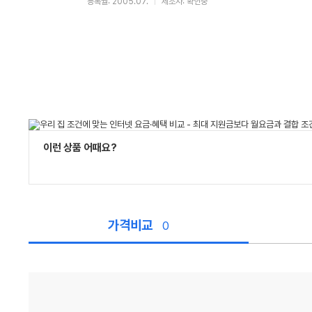
등록월: 2005.07.
제조사: 확인중
이런 상품 어때요?
가격비교
0
가
격
비
교