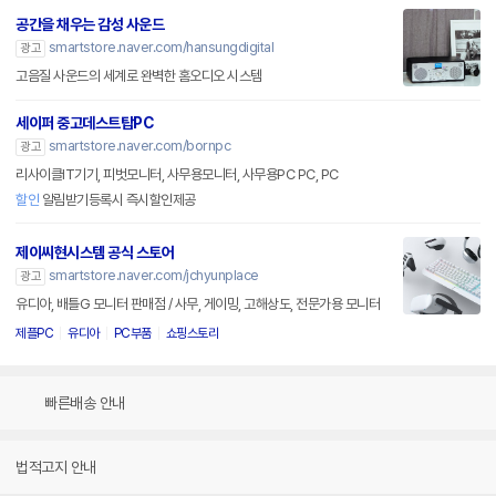
공간을 채우는 감성 사운드
smartstore.naver.com/hansungdigital
광고
고음질 사운드의 세계로 완벽한 홈오디오 시스템
세이퍼 중고데스트탑PC
smartstore.naver.com/bornpc
광고
리사이클IT기기, 피벗모니터, 사무용모니터, 사무용PC PC, PC
할인
알림받기등록시 즉시할인제공
제이씨현시스템 공식 스토어
smartstore.naver.com/jchyunplace
광고
유디아, 배틀G 모니터 판매점 / 사무, 게이밍, 고해상도, 전문가용 모니터
제플PC
유디아
PC부품
쇼핑스토리
빠른배송 안내
법적고지 안내