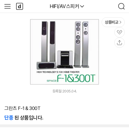
본문 바로가기
다
다나와
HIFI/AV스피커
사
검
나
이
색
와
드
메
메
상품비교
인
뉴
관
심
공
유
등록월 2005.04.
그란츠 F-1 & 300T
단종
된 상품입니다.