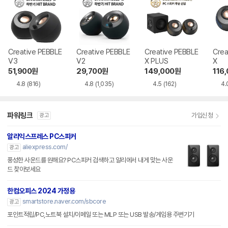
Creative PEBBLE
Creative PEBBLE
Creative PEBBLE
Crea
V3
V2
X PLUS
X
51,900
원
29,700
원
149,000
원
116
4.8
(816)
4.8
(1,035)
4.5
(162)
4.
파워링크
가입신청
광고
알리익스프레스 PC스피커
aliexpress.com/
광고
풍성한 사운드를 원해요? PC스피커 검색하고 알리에서 내게 맞는 사운
드 찾아보세요
한컴오피스 2024 가정용
smartstore.naver.com/sbcore
광고
포인트적립/PC,노트북 설치/이메일 또는 MLP 또는 USB 발송/게임용 주변기기