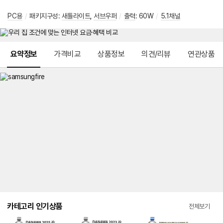
PC용
/
패키지구성:
새틀라이트
,
서브우퍼
/
출력
: 60W
/
5.1채널
메뉴 네비게이션
요약정보
가격비교
상품정보
의견/리뷰
연관상품
카테고리 인기상품
전체보기