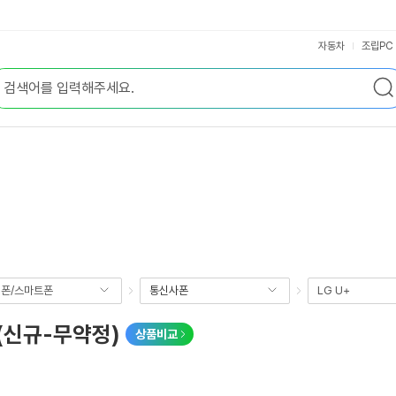
자동차
조립PC
폰/스마트폰
통신사폰
LG U+
 (신규-무약정)
상품비교