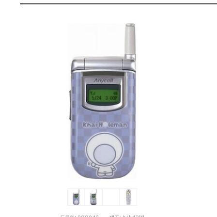
격
펙
비
교