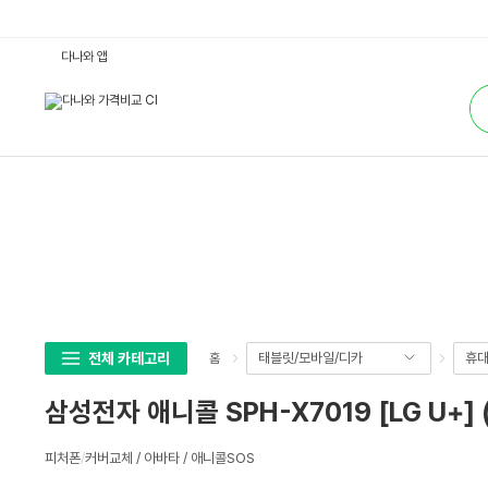
삼
다나와 앱
성
전
통
자
합
애
검
니
색
콜
S
P
H
-
X
7
0
1
9
[L
G
U
+]
(신
전체 카테고리
태블릿/모바일/디카
휴대
홈
규-
무
약
삼성전자 애니콜 SPH-X7019 [LG U+]
정)
:
다
상
나
피처폰
/
커버교체 / 아바타 / 애니콜SOS
세
와
가
스