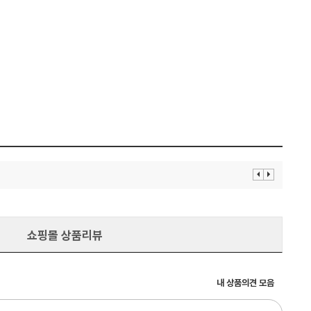
이
다
전
음
보
보
기
기
쇼핑몰 상품리뷰
내 상품의견 모음