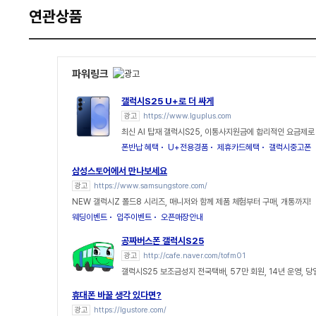
연관상품
파워링크
갤럭시S25 U+로 더 싸게
광고
https://www.lguplus.com
최신 AI 탑재 갤럭시S25, 이통사지원금에 합리적인 요금제로
폰반납 혜택
U+전용경품
제휴카드혜택
갤럭시중고폰
삼성스토어에서 만나보세요
광고
https://www.samsungstore.com/
NEW 갤럭시Z 폴드8 시리즈, 매니저와 함께 제품 체험부터 구매, 개통까지!
웨딩이벤트
입주이벤트
오픈매장안내
공짜버스폰 갤럭시S25
광고
http://cafe.naver.com/tofm01
갤럭시S25 보조금성지 전국택배, 57만 회원, 14년 운영, 
휴대폰 바꿀 생각 있다면?
광고
https://lgustore.com/