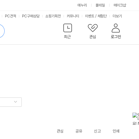
에누리
몰테일
메이크샵
서
PC견적
PC구매상담
쇼핑기획전
커뮤니티
이벤트
/
체험단
더보기
비
검
색
최근
관심
로그인
스
관심
공유
신고
인쇄