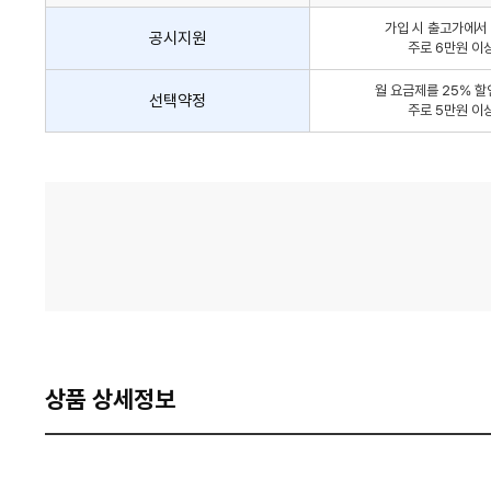
인
가입 시 출고가에서 
방
공시지원
주로 6만원 이
법
간
월 요금제를 25% 할
선택약정
략
주로 5만원 이
안
내
가
격
비
교
상품 상세정보