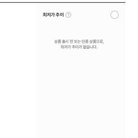
툴
최저가 추이
알
팁
림
보
받
기
기
상품 출시 전 또는 단종 상품으로,
최저가 추이가 없습니다.