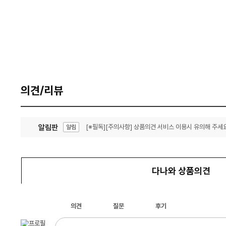
의견/리뷰
알림판
[※필독][주의사항] 상품의견 서비스 이용시 유의해 주세요
알림
잦은 오류, PC속도 잡자! PC안정화 위해 이건 꼭!
알림
다나와 상품의견
의견
질문
후기