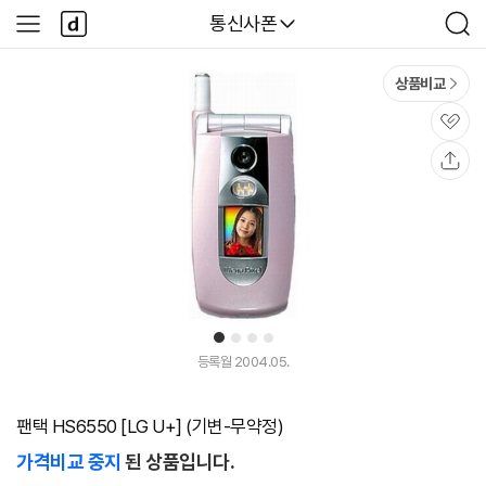
본문 바로가기
다
다나와
통신사폰
사
검
나
이
색
와
드
메
메
상품비교
인
뉴
관
심
공
유
1
2
3
4
등록월 2004.05.
팬택 HS6550 [LG U+] (기변-무약정)
가격비교 중지
된 상품입니다.