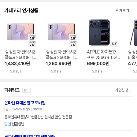
다.
카테고리 인기상품
전체보기
삼성전자 갤럭시Z
삼성전자 갤럭시Z
APPLE 아이폰17
삼성
폴드8 256GB, LG
폴드8 256GB, LG
프로 256GB, LG U
6 울
U+ 기기변경 완납
U+ 번호이동 완납
+ 번호이동 완납
LG 
1,483,410
원
1,260,990
원
699,000
원
477
납
5.0
(5)
5.0
(1)
5.0
(1)
5.
파워링크
가입신청
광고
온라인 휴대폰 알고 모바일
www.algo3.store
광고
온라인휴대폰성지 현금완납 일시납 할인 전문점
할인
현금완납
루트카메라 빈티지디지털카메라