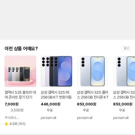
제
안
내
및
유
지
해
야
되
는
이런 상품 어때요?
광고
대
략
적
인
기
간
을
안
내
갤럭시 S25 울트라 대
삼성 갤럭시 S25 FE
삼성 갤럭시 S25 플러
삼성 갤럭시 S2
를
여 콘서트 장기 단기
256GB KT 번호이동
스 256GB 전시폰 KT
스 256GB 전
공시지원 완납
번호이동 완납 90요금
기기변경 완납
나
7,000
446,000
853,000
853,000
원
원
원
원
제
타
3,500원
무료
무료
무료
내
는
주식회사 폰빌리지
pansamall
pansamall
pansamall
네이버
표
페이
리
4.98
(
186
)
별
입
뷰
점
니
수