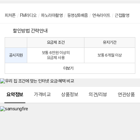
피처폰
/
FM라디오
/
파노라마촬영
/
동영상8배줌
/
연속라이트
/
근접촬영
할인방법 간략안내
요금제 조건
유지기간
통
통
신
보통 6만원 이상의
사
신
공시지원
보통 6개월 이상
요금제 사용
할
사
인
공
더보기
방
시
법
지
원
및
메뉴 네비게이션
선
요약정보
가격비교
상품정보
의견/리뷰
연관상품
택
약
정
주
적
용
요
금