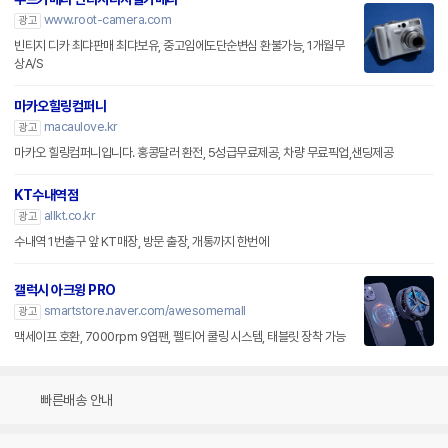
www.root-camera.com
광고
빈티지 디카 최댜판매 최댜보유, 중고임에도단순변심 환불가능, 1개월무
상A/S
마카오힐링컴퍼니
macaulove.kr
광고
마카오 힐링컴퍼니입니다. 홍콩달러 환전, 5성급무료제공, 차량 무료픽업,샌딩제공
KT수내역점
allkt.co.kr
광고
수내역 1번출구 앞 KT매장, 방문 출장, 개통까지 한번에
갤럭시 아크윙 PRO
smartstore.naver.com/awesomemall
광고
맥세이프 호환, 7000rpm 9엽팬, 펠티어 쿨링 시스템, 태블릿 장착 가능
빠른배송 안내