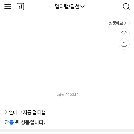
본문 바로가기
다
다나와
멀티탭/릴선
사
검
나
이
색
와
드
메
메
상품비교
인
뉴
관
심
공
유
등록월 2003.12.
이엠테크 자동 멀티탭
단종
된 상품입니다.