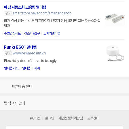
아남 자동소화 고용량 멀티탭
smartstore.naver.com/smartandshop
광고
화재 걱정 없는 주방! 에어프라이어 건조기 전용, 불나면 끄는 자동소화 캡
탑재
주방안심세트
건조기용2구
소화기멀티탭
Punkt ES01 멀티탭
www.newmedium.kr/
광고
Electricity doesn't have to be ugly
멀티탭 레드
멀티탭
시계
빠른배송 안내
법적고지 안내
PC버전
로그인
개인정보처리방침
고객센터