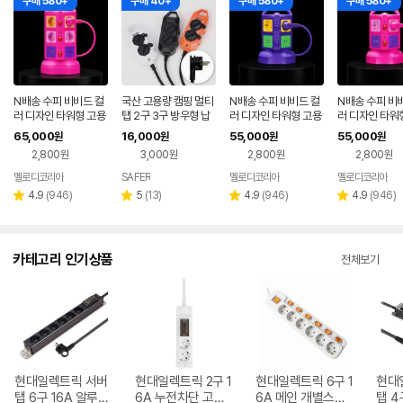
구매 580+
구매 40+
구매 580+
구매 580+
N배송 수피 비비드 컬
국산 고용량 캠핑 멀티
N배송 수피 비비드 컬
N배송 수피 비
러 디자인 타워형 고용
탭 2구 3구 방우형 납
러 디자인 타워형 고용
러 디자인 타워
량 멀티탭 2m, 핑크 1
작플러그 콘센트 연장
량 멀티탭 2m, 바이올
량 멀티탭 2m, 
65,000
16,000
55,000
55,000
원
원
원
원
0구, 1개
선 작업선 1.5m 3m 5
렛 6구, 1개
구, 1개
2,800원
3,000원
2,800원
2,800원
m 10m 다이아탭
멜로디코리아
SAFER
멜로디코리아
멜로디코리아
네이버
페이
리
리
리
리
4.9
(
946
)
5
(
13
)
4.9
(
946
)
4.9
(
946
)
별
별
별
별
뷰
뷰
뷰
뷰
점
점
점
점
수
수
수
수
카테고리 인기상품
전체보기
현대일렉트릭 서버
현대일렉트릭 2구 1
현대일렉트릭 6구 1
현대
탭 6구 16A 알루미
6A 누전차단 고용
6A 메인 개별스위
탭 4