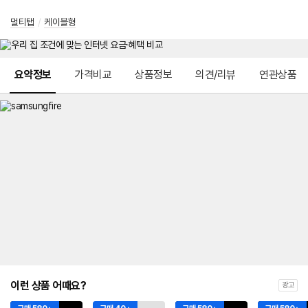
멀티탭
/
케이블형
메뉴 네비게이션
요약정보
가격비교
상품정보
의견/리뷰
연관상품
이런 상품 어때요?
광고