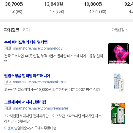
늄 고용량 멀티탭
량 멀티탭
치 멀티탭
늄 
38,700
원
13,840
원
10,880
원
32,
4.8
(90)
4.7
(258)
4.7
(1,383)
4.
파워링크
가입신청
광고
수피 비비드컬러 타워 멀티탭
smartstore.naver.com/melody
광고
전국 오프라인 40곳 입점, 누적 3만개 돌파한 데스크테리어 고용량 멀티
탭
필립스정품 멀티탭 아트매니아
smartstore.naver.com/maniamall
광고
고용량 개별스위치 4구 19,800원 과부하차단 리뷰 2,037 평점 4.91
그린세이퍼 서지차단멀티탭
smartstore.naver.com/greensafer
광고
7가지안전 서지차단 전자파차단 노이즈차단 스파크차단 화재차단 과부
하차단 과전류차단
이벤트
당일배송+2개구매시무료배송