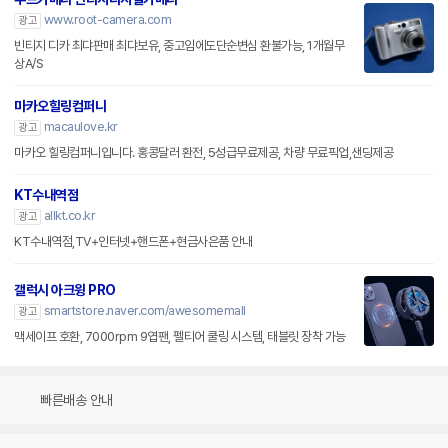
www.root-camera.com
광고
빈티지 디카 최댜판매 최댜보유, 중고임에도단순변심 환불가능, 1개월무
상A/S
마카오힐링컴퍼니
macaulove.kr
광고
마카오 힐링컴퍼니입니다. 홍콩달러 환전, 5성급무료제공, 차량 무료픽업,샌딩제공
KT수내역점
allkt.co.kr
광고
KT수내역점,TV+인터넷+핸드폰+현금사은품 안내
갤럭시 아크윙 PRO
smartstore.naver.com/awesomemall
광고
맥세이프 호환, 7000rpm 9엽팬, 펠티어 쿨링 시스템, 태블릿 장착 가능
빠른배송 안내