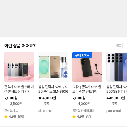
제
안
내
및
유
지
해
야
되
는
이런 상품 어때요?
광고
대
략
구매 170+
적
인
기
간
을
안
내
갤럭시 S25 울트라 대
삼성 갤럭시 S25+/ S
[대여] 갤럭시 S25 울
삼성 갤럭시 S2
를
여 콘서트 장기 단기
25 플러스 SM-S936
트라 렌탈 렌트 1박
256GB KT 
U/S936B 휴대폰 액
공시지원 완납
나
7,000
184,000
7,800
446,000
원
원
원
원
세서리에 적합한 프레
타
3,500원
무료
4,000원
무료
임 포함 오리지널 AM
내
OLED 스크린
는
주식회사 폰빌리지
aliexpress
콩렌탈 카메라대여
pansamall
네이버
표
페이
리
리
4.98
(
186
)
4.99
(
87
)
별
별
입
뷰
뷰
점
점
니
수
수