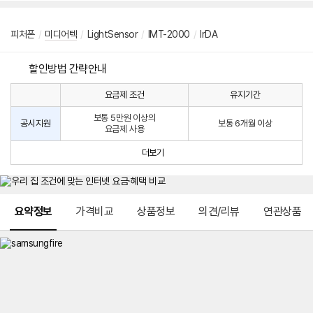
피처폰
/
미디어텍
/
LightSensor
/
IMT-2000
/
lrDA
할인방법 간략안내
요금제 조건
유지기간
통
통
신
보통 5만원 이상의
사
신
공시지원
보통 6개월 이상
요금제 사용
할
사
인
공
더보기
방
시
법
지
원
및
메뉴 네비게이션
선
요약정보
가격비교
상품정보
의견/리뷰
연관상품
택
약
정
주
적
용
요
금