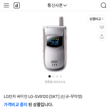
본문 바로가기
다
다나와
통신사폰
사
검
나
이
색
와
드
메
메
상품비교
인
뉴
관
심
공
유
1
2
3
4
등록월 2003.04.
LG전자 싸이언 LG-SV9120 [SKT] (신규-무약정)
가격비교 중지
된 상품입니다.