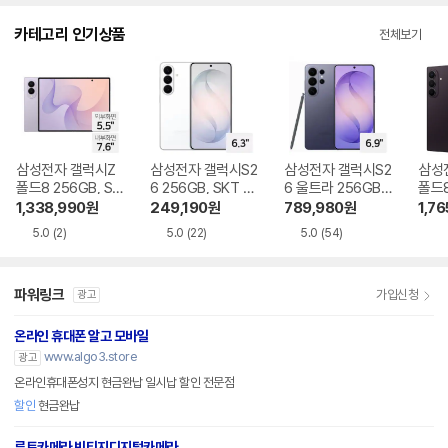
다.
카테고리 인기상품
전체보기
삼성전자 갤럭시Z
삼성전자 갤럭시S2
삼성전자 갤럭시S2
삼성
폴드8 256GB, SK
6 256GB, SKT 기
6 울트라 256GB,
폴드8
T 기기변경 완납
기변경 완납
SKT 기기변경 완납
GB,
1,338,990
원
249,190
원
789,980
원
1,76
완납
5.0
(2)
5.0
(22)
5.0
(54)
파워링크
가입신청
광고
온라인 휴대폰 알고 모바일
www.algo3.store
광고
온라인휴대폰성지 현금완납 일시납 할인 전문점
할인
현금완납
루트카메라 빈티지디지털카메라