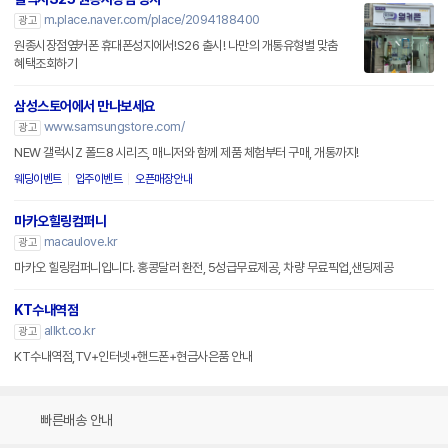
m.place.naver.com/place/2094188400
광고
원종시장점옆커폰 휴대폰성지에서!S26 출시! 나만의 개통유형별 맞춤
혜택조회하기
삼성스토어에서 만나보세요
www.samsungstore.com/
광고
NEW 갤럭시Z 폴드8 시리즈, 매니저와 함께 제품 체험부터 구매, 개통까지!
웨딩이벤트
입주이벤트
오픈매장안내
마카오힐링컴퍼니
macaulove.kr
광고
마카오 힐링컴퍼니입니다. 홍콩달러 환전, 5성급무료제공, 차량 무료픽업,샌딩제공
KT수내역점
allkt.co.kr
광고
KT수내역점,TV+인터넷+핸드폰+현금사은품 안내
빠른배송 안내