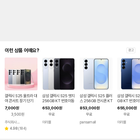
제
안
내
및
유
지
해
야
되
는
이런 상품 어때요?
광고
대
략
적
인
기
간
을
안
내
갤럭시 S25 울트라 대
삼성 갤럭시 S25 엣지
삼성 갤럭시 S25 플러
삼성 갤럭시 S2
를
여 콘서트 장기 단기
256GB KT 번호이동
스 256GB 전시폰 KT
GB KT 번호이
완납 80요금제
번호이동 완납 90요금
80요금제
나
7,000
653,000
853,000
655,000
원
원
원
원
제
타
3,500원
무료
무료
무료
내
는
주식회사 폰빌리지
아라몰
pansamall
아라몰
네이버
표
페이
리
4.98
(
184
)
별
입
뷰
점
니
수