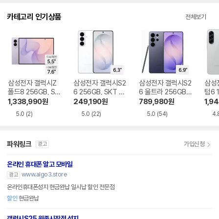
다.
카테고리 인기상품
전체보기
삼성전자 갤럭시Z
삼성전자 갤럭시S2
삼성전자 갤럭시S2
삼성
폴드8 256GB, SK
6 256GB, SKT 기
6 울트라 256GB,
텀6 
T 기기변경 완납
기변경 완납
SKT 기기변경 완납
기기
1,338,990
원
249,190
원
789,980
원
1,9
5.0
(2)
5.0
(22)
5.0
(54)
4.
파워링크
가입신청
광고
온라인 휴대폰 알고 모바일
www.algo3.store
광고
온라인휴대폰성지 현금완납 일시납 할인 전문점
할인
현금완납
갤럭시S25 원종시장점 성지