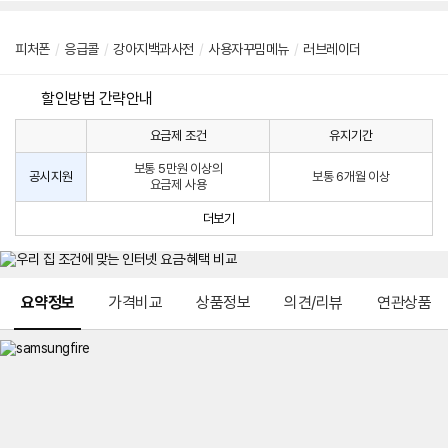
피처폰
/
응급콜
/
강아지백과사전
/
사용자꾸밈메뉴
/
러브레이더
할인방법 간략안내
요금제 조건
유지기간
통
통
신
보통 5만원 이상의
사
신
공시지원
보통 6개월 이상
요금제 사용
할
사
인
공
더보기
방
시
법
지
원
및
메뉴 네비게이션
선
요약정보
가격비교
상품정보
의견/리뷰
연관상품
택
약
정
주
적
용
요
금