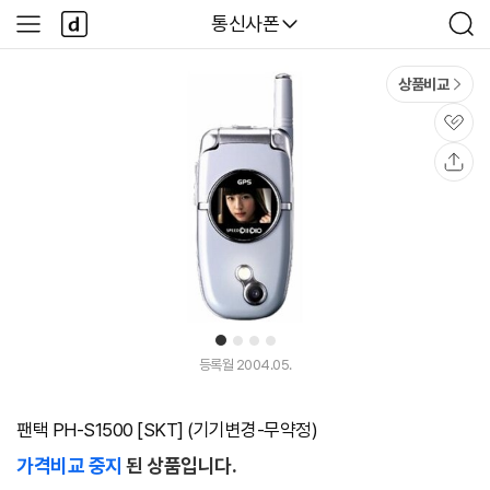
본문 바로가기
다
다나와
통신사폰
사
검
나
이
색
와
드
메
메
상품비교
인
뉴
관
심
공
유
1
2
3
4
등록월 2004.05.
팬택 PH-S1500 [SKT] (기기변경-무약정)
가격비교 중지
된 상품입니다.