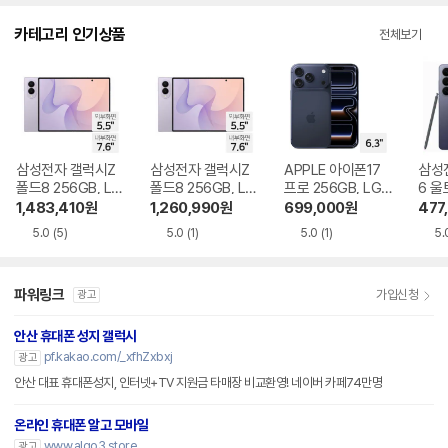
다.
카테고리 인기상품
전체보기
삼성전자 갤럭시Z
삼성전자 갤럭시Z
APPLE 아이폰17
삼성
폴드8 256GB, LG
폴드8 256GB, LG
프로 256GB, LG U
6 울
U+ 기기변경 완납
U+ 번호이동 완납
+ 번호이동 완납
LG 
1,483,410
원
1,260,990
원
699,000
원
477
납
5.0
(5)
5.0
(1)
5.0
(1)
5.
파워링크
가입신청
광고
안산 휴대폰 성지 갤럭시
pf.kakao.com/_xfhZxbxj
광고
안산 대표 휴대폰성지, 인터넷+TV 지원금 타매장 비교환영! 네이버 카페74만명
온라인 휴대폰 알고 모바일
www.algo3.store
광고