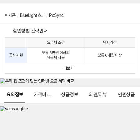
피처폰
/
BlueLight효과
/
PcSync
할인방법 간략안내
요금제 조건
유지기간
통
통
신
보통 6만원 이상의
사
신
공시지원
보통 6개월 이상
요금제 사용
할
사
인
공
더보기
방
시
법
지
원
및
메뉴 네비게이션
선
요약정보
가격비교
상품정보
의견/리뷰
연관상품
택
약
정
주
적
용
요
금