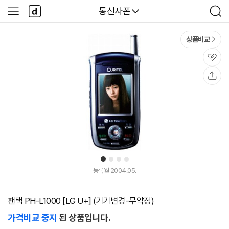
본문 바로가기
다
다나와
통신사폰
사
검
나
이
색
와
드
메
메
상품비교
인
뉴
관
심
공
유
1
2
3
4
등록월 2004.05.
팬택 PH-L1000 [LG U+] (기기변경-무약정)
가격비교 중지
된 상품입니다.