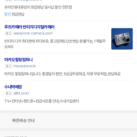
온라인휴대폰성지 현금완납 일시납 할인 전문점
할인
현금완납
루트카메라 빈티지디지털카메라
www.root-camera.com
광고
빈티지 디카 최댜판매 최댜보유, 중고임에도단순변심 환불가능, 1개월무
상A/S
마카오힐링컴퍼니
macaulove.kr
광고
마카오 힐링컴퍼니입니다. 홍콩달러 환전, 5성급무료제공, 차량 무료픽업,샌딩제공
수내역매장
allkt.co.kr
광고
TV+인터넷+핸드폰+현금사은품 안내,수내가입센터
빠른배송 안내