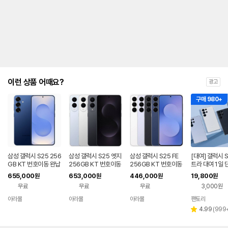
제
안
내
및
유
지
해
야
되
는
이런 상품 어때요?
광고
대
략
구매 980+
적
인
기
간
을
안
내
삼성 갤럭시 S25 256
삼성 갤럭시 S25 엣지
삼성 갤럭시 S25 FE
[대여] 갤럭시 S
를
GB KT 번호이동 완납
256GB KT 번호이동
256GB KT 번호이동
트라 대여 1일 단
80요금제
완납 80요금제
공시지원 완납
2GB 렌탈
나
655,000
653,000
446,000
19,800
원
원
원
원
타
무료
무료
무료
3,000원
내
는
아라몰
아라몰
아라몰
팬토리
표
리
4.99
(
999
별
입
뷰
점
니
수