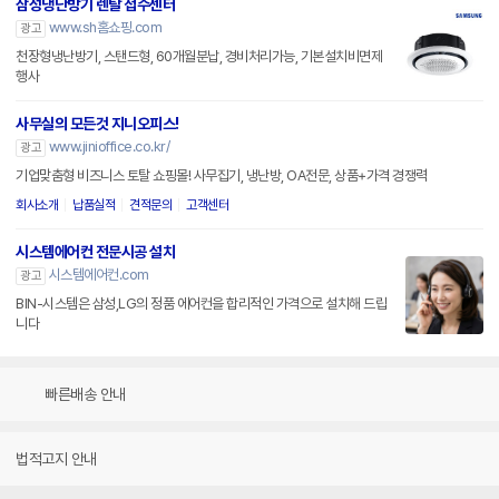
삼성냉난방기 렌탈 접수센터
www.sh홈쇼핑.com
광고
천장형냉난방기, 스탠드형, 60개월분납, 경비처리가능, 기본설치비면제
행사
사무실의 모든것 지니오피스!
www.jinioffice.co.kr/
광고
기업맞춤형 비즈니스 토탈 쇼핑몰! 사무집기, 냉난방, OA전문, 상품+가격 경쟁력
회사소개
납품실적
견적문의
고객센터
시스템에어컨 전문시공 설치
시스템에어컨.com
광고
BIN-시스템은 삼성,LG의 정품 에어컨을 합리적인 가격으로 설치해 드립
니다
빠른배송 안내
법적고지 안내