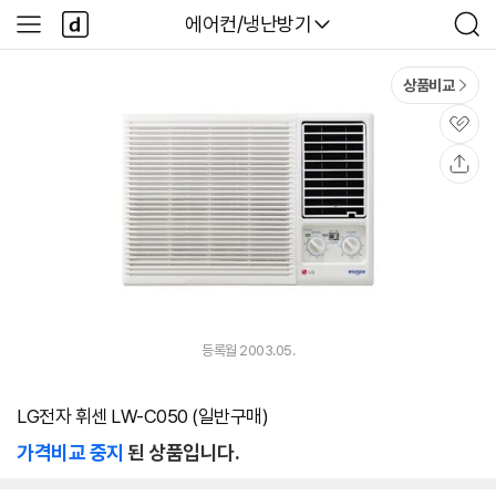
본문 바로가기
다
다나와
에어컨/냉난방기
사
검
나
이
색
와
드
메
메
상품비교
인
뉴
관
심
공
유
등록월 2003.05.
LG전자 휘센 LW-C050 (일반구매)
가격비교 중지
된 상품입니다.