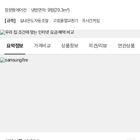
창문형에어컨
/
냉방면적
:
9평(29.3㎡)
/
[규격]
실내온도자동조절
/
고효율열교환기
/
6시간꺼짐
메뉴 네비게이션
요약정보
가격비교
상품정보
의견/리뷰
연관상품