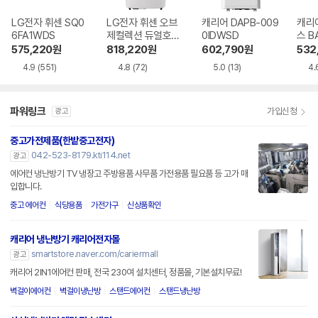
LG전자 휘센 SQ0
LG전자 휘센 오브
캐리어 DAPB-009
캐리
6FA1WDS
제컬렉션 듀얼호스
0IDWSD
스 B
PQ08FDWBS
WS
575,220
원
818,220
원
602,790
원
532
4.9
(551)
4.8
(72)
5.0
(13)
4.
파워링크
가입신청
광고
중고가전제품(한밭중고전자)
042-523-8179.kti114.net
광고
에어컨 냉난방기 TV 냉장고 주방용품 사무품 가전용품 필요품 등 고가 매
입합니다.
중고 에어컨
식당용품
가전가구
신상품확인
캐리어 냉난방기 캐리어전자몰
smartstore.naver.com/cariermall
광고
캐리어 2IN1에어컨 판매, 전국 230여 설치센터, 정품몰, 기본설치무료!
벽걸이에어컨
벽걸이냉난방
스탠드에어컨
스탠드냉난방