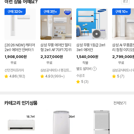
이런 상품 어때요?
광고
구매 320+
구매 3천+
구매 10+
[2026 NEW] 캐리어
삼성 무풍 에어컨 멀티
삼성 무풍 1등급 2in1
삼성 AI 무풍
2in1 에어컨 인버터 1
형 2in1 AF70F17D11
3in1 에어컨
리 청정 이지오
등급 멀티형 wifi 17평
BRS 일반배관 전국,
형 에어컨 AF8
1,908,000
2,327,000
1,540,000
2,799,000
원
원
원
+6평 투인원 전국 설
기본설치비포함
22WRS 기본
무료
무료
착불
무료
치비포함
함
별도 설치비
선인전자프라자
삼성공식파트너 평강프라자
삼성공식파트너 
수공조
리
리
네이버
리
4.86
(
182
)
4.93
(
999+
)
5
(
7
)
별
별
별
페이
뷰
뷰
리
뷰
5
(
3
)
점
점
점
별
수
수
뷰
수
점
수
카테고리 인기상품
전체보기