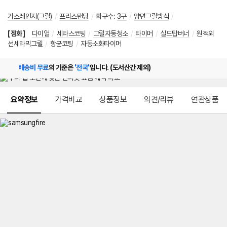
가스레인지(그릴)
/
프리스탠딩
/
화구수
:
3구
/
양면그릴방식
/
[점화]
다이얼
/
세라스코팅
/
그릴자동청소
/
타이머
/
실드탑버너
/
원적외
선세라믹그릴
/
항균코팅
/
자동소화타이머
배송비 무료
의 기준은
'전국'
입니다. (도서산간 제외)
메뉴 네비게이션
요약정보
가격비교
상품정보
의견/리뷰
연관상품