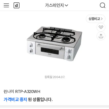
본문 바로가기
다
다나와
가스레인지
사
검
나
이
색
와
드
메
메
상품비교
인
뉴
관
심
공
유
등록월 2004.07.
린나이 RTP-A320WH
가격비교 중지
된 상품입니다.