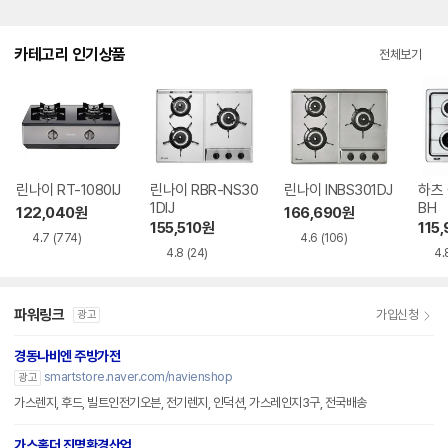
카테고리 인기상품
전체보기
린나이 RT-1080IJ
린나이 RBR-NS30
린나이 INBS301DJ
하츠 
1DIJ
BH
122,040
원
166,690
원
155,510
원
115
4.7
(774)
4.6
(106)
4.8
(24)
4.
파워링크
가입신청
광고
경동나비엔 주방가전
smartstore.naver.com/navienshop
광고
가스렌지, 후드, 빌트인전기오븐, 전기렌지, 인덕션, 가스레인지3구, 전국배송
가스홀더 진명환경산업