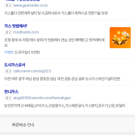
www.gasholder.co.kr
광고
가스홀더 전문제작설치 및 시공회사로서 가스홀더 제작시공 전문기술 보유
가스 빗썸에서!
m.bithumb.com
광고
조정 장세 속 저점 매수 분위기! 빗썸에서 관심 코인 혜택받고 첫거래하세
요
이벤트
신규가입시 5만원
도시가스공사
cafe.naver.com/opj123
광고
이천 여주 광주 하남 분당 장호원 성남 과천 강동 강남 송파 도시가스차단기설치전문
한나가스
alsgk6599.wixsite.com/hannahgas
광고
당진전지역 신속배달,LPG가스,산업용가스,가스배관공사,가스렌지,온수기,난로,보일러
빠른배송 안내