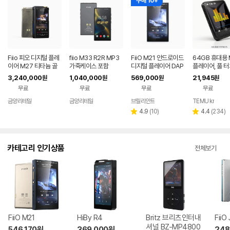
구매 10+
Fiio 피오 디지털 플레
fiio M33 R2R MP3
FiiO M21 안드로이드
64GB 휴대용 
이어 M27 티타늄 골
가죽케이스 포함
디지털 플레이어 DAP
플레이어, 풀 
드 1년보증AS
MP3 피오 1년보증
린, HD 스피커,
3,240,000
1,040,000
569,000
21,945
원
원
원
원
스포츠, 동영상 
무료
무료
무료
무료
스타일리시한 
노이즈 캔슬링 
금양리테일
금양리테일
브릴리안트
TEMU kr
네이버
네이버
네이버
레이어
페이
페이
페이
리
리
4.9
(
10
)
4.4
(
234
)
별
별
뷰
뷰
점
점
수
수
카테고리 인기상품
전체보기
FiiO M21
HiBy R4
Britz 브리츠인터내
FiiO
셔널 BZ-MP4800
546,170
원
369,000
원
248