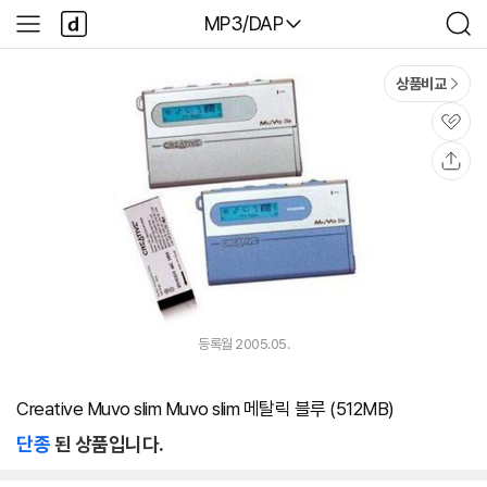
본문 바로가기
다
다나와
MP3/DAP
사
검
나
이
색
와
드
메
메
상품비교
인
뉴
관
심
공
유
등록월 2005.05.
Creative Muvo slim Muvo slim 메탈릭 블루 (512MB)
단종
된 상품입니다.