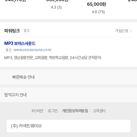
65,000
원
4.3
(3)
4.6
(75)
파워링크
가입신청
광고
MP3 보이스사운드
www.voicesound.co.kr
광고
MP3, 영상음향전문, 교회음향, 학원학교음향, 24시간상담 견적문의
빠른배송 안내
법적고지 안내
PC버전
로그인
개인정보처리방침
고객센터
(주) 커넥트웨이브