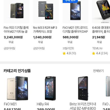
구매 10+
Fiio 피오 디지털 플레
fiio M33 R2R MP3
FiiO M21 안드로이드
64GB 휴대용 
이어 M27 티타늄 골
가죽케이스 포함
디지털 플레이어 DAP
플레이어, 풀 
드 1년보증AS
MP3 피오 1년보증
린, HD 스피커,
3,240,000
1,040,000
569,000
21,945
원
원
원
원
스포츠, 동영상 
무료
무료
무료
무료
스타일리시한 
노이즈 캔슬링 
금양리테일
금양리테일
브릴리안트
TEMU kr
네이버
네이버
네이버
레이어
페이
페이
페이
리
리
4.9
(
10
)
4.4
(
234
)
별
별
뷰
뷰
점
점
수
수
카테고리 인기상품
전체보기
FiiO M21
HiBy R4
Britz 브리츠인터내
FiiO
셔널 BZ-MP4800
546,170
원
369,000
원
248