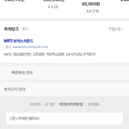
65,000
원
4.3
(3)
4.6
(75)
파워링크
가입신청
광고
MP3 보이스사운드
www.voicesound.co.kr
광고
MP3, 영상음향전문, 교회음향, 학원학교음향, 24시간상담 견적문의
빠른배송 안내
법적고지 안내
PC버전
로그인
개인정보처리방침
고객센터
(주) 커넥트웨이브