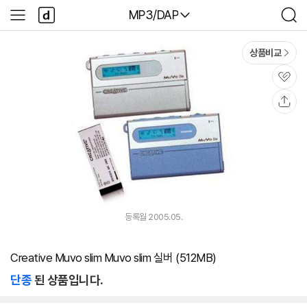
본문 바로가기
다
다나와
MP3/DAP
사
검
나
이
색
와
드
메
메
상품비교
인
뉴
관
심
공
유
등록월 2005.05.
Creative Muvo slim Muvo slim 실버 (512MB)
단종
된 상품입니다.