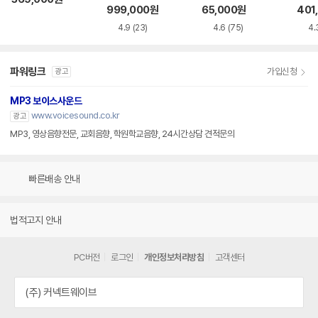
999,000
원
65,000
원
401
4.9
(23)
4.6
(75)
4.
파워링크
가입신청
광고
MP3 보이스사운드
www.voicesound.co.kr
광고
MP3, 영상음향전문, 교회음향, 학원학교음향, 24시간상담 견적문의
빠른배송 안내
법적고지 안내
PC버전
로그인
개인정보처리방침
고객센터
(주) 커넥트웨이브