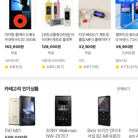
구매 170+
아이팟 클래식 5세대
[포토상품평 5천원] 아
리닷 REDOT 레트로
엠피지오 BOUN
우유팟 비디오 30GB
이리버 레트로 블루투
플립 MP3 플레이어 Y
G 바운스 72시
U2 스페셜 에디션
스 MP3플레이어 iFP-
2K 빈티지 학생 풀세
생 MP3 외장
163,900
128,000
32,500
36,900
원
원
원
원
10 프리즘 MP3 64G
트 선물
탑재 MP3플레
무료
무료
무료
3,000원
B 컬러LCD 블루투스
인아웃 FLAC FM라디
사자와사자
라온제나아이앤씨
리닷
엠피지오
오 소형 음성녹음
리
리
리
리
4.83
(
6
)
4.85
(
287
)
4.67
(
58
)
4.73
(
425
)
별
별
별
별
뷰
뷰
뷰
뷰
점
점
점
점
수
수
수
수
카테고리 인기상품
전체보기
FiiO M21
SONY Walkman
Britz 브리츠인터내
아이리
NW-ZX707
셔널 BZ-MP4800
ern 
569,000
원