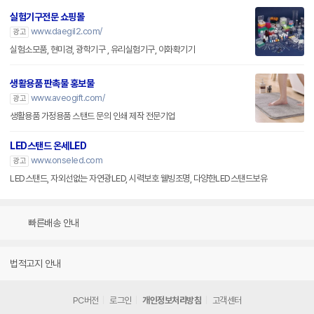
실험기구전문 쇼핑몰
www.daegil2.com/
광고
실험소모품, 현미경, 광학기구 , 유리실험기구, 이화확기기
생활용품 판촉물 홍보물
www.aveogift.com/
광고
생활용품 가정용품 스탠드 문의 인쇄 제작 전문기업
LED스탠드 온세LED
www.onseled.com
광고
LED스탠드, 자외선없는 자연광LED, 시력보호 웰빙조명, 다양한LED스탠드보유
빠른배송 안내
법적고지 안내
PC버전
로그인
개인정보처리방침
고객센터