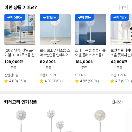
이런 상품 어때요?
광고
구매 580+
구매 1만+
구매 1만+
구매 1만+
[26년 단독] 신일 프리
르젠 BLDC 저소음 스
스테나 무선 선풍기 퓨
르젠 서큘레이터
미엄 BLDC 무소음 선
마트앱연동 인테리어
어팬 플러스 저소음 B
소음 풋터치 발
풍기 35cm 서큘레이
써큘레이터 선풍기 LZ
LDC 가정용 아기 신생
모컨 스탠드형 
129,000
82,800
184,000
42,800
원
원
원
원
터 아이보리
EF-DC290 릴리화이
아
LZEF-R132C
무료
무료
무료
무료
트
신일전자공식인증 베스트바이
르젠 LEZEN
STENA
르젠 LEZEN
네이버
페이
리
리
리
리
4.83
(
353
)
4.81
(
999+
)
4.85
(
999+
)
4.7
(
999+
)
별
별
별
별
뷰
뷰
뷰
뷰
점
점
점
점
수
수
수
수
카테고리 인기상품
전체보기