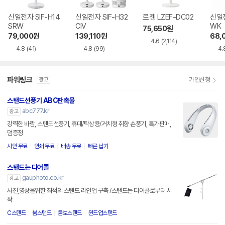
신일전자 SIF-H14
신일전자 SIF-H32
르젠 LZEF-DC02
신일전
SRW
CIV
WK
75,650
원
79,000
원
139,110
원
68,
4.6
(2,114)
4.8
(41)
4.8
(99)
4.
파워링크
가입신청
광고
스탠드선풍기 ABC판촉물
abc777.kr
광고
강력한 바람, 스탠드선풍기, 휴대/탁상용/거치형 취향 손풍기, 특가판매,
덤증정
시안 무료
인쇄 무료
배송 무료
빠른 납기
스탠드는 디어콜
gauphoto.co.kr
광고
사진,영상을위한 최적의 스탠드 라인업 구축 /스탠드는 디어콜로부터 시
작
C스탠드
붐스탠드
콤보스탠드
윈드업스탠드