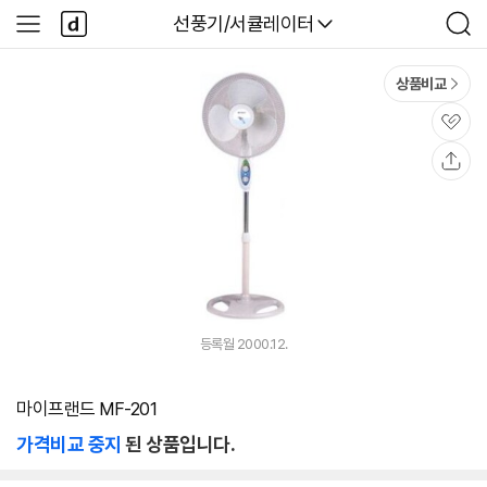
본문 바로가기
다
다나와
선풍기/서큘레이터
사
검
나
이
색
와
드
메
메
상품비교
인
뉴
관
심
공
유
등록월 2000.12.
마이프랜드 MF-201
가격비교 중지
된 상품입니다.