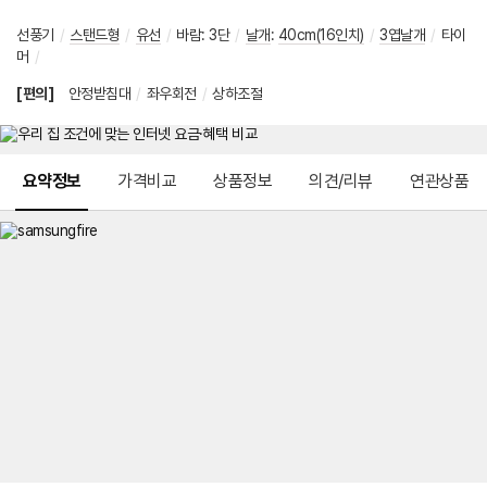
선풍기
/
스탠드형
/
유선
/
바람
:
3단
/
날개
:
40cm(16인치)
/
3엽날개
/
타이
머
/
[편의]
안정받침대
/
좌우회전
/
상하조절
메뉴 네비게이션
요약정보
가격비교
상품정보
의견/리뷰
연관상품