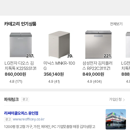
카테고리 인기상품
전체보기
LG전자 디오스 김
미닉스 MNKR-100
삼성전자 김치플러
LG전
치톡톡 K225SS131
G
스 RP22C3111Z1
치톡톡
1
860,000
원
356,140
원
849,000
원
888
4.8
(171)
4.9
(41)
4.9
(404)
4.
파워링크
가입신청
광고
리싸이클오피스 용인점
www.reofficey.co.kr
광고
1200평 창고형 가구, 가전, 에어컨, PC 기업맞춤형 매장 김치냉장고