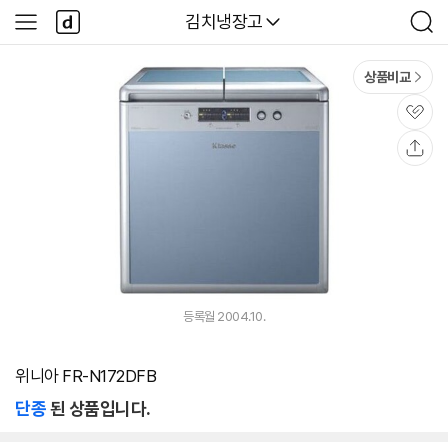
본문 바로가기
다
다나와
김치냉장고
사
검
나
이
색
와
드
메
메
상품비교
인
뉴
관
심
공
유
등록월 2004.10.
위니아 FR-N172DFB
단종
된 상품입니다.