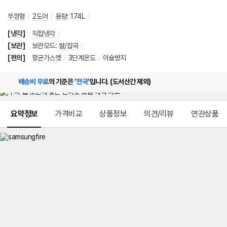
뚜껑형
/
2도어
/
용량
:
174L
/
[냉각]
직접냉각
/
[보관]
보관모드
:
쌀/잡곡
/
[편의]
항균가스켓
/
3단계온도
/
이슬방지
배송비 무료
의 기준은
'전국'
입니다. (도서산간 제외)
메뉴 네비게이션
요약정보
가격비교
상품정보
의견/리뷰
연관상품