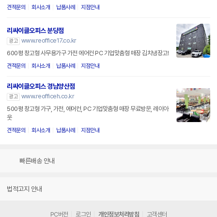
견적문의
회사소개
납품사례
지점안내
리싸이클오피스 분당점
www.reoffice17.co.kr
광고
600평 창고형 사무용가구 가전 에어컨 PC 기업맞춤형 매장 김치냉장고!
견적문의
회사소개
납품사례
지점안내
리싸이클오피스 경남양산점
www.reofficeh.co.kr
광고
500평 창고형 가구, 가전, 에어컨, PC 기업맞춤형 매장 무료방문, 레이아
웃
견적문의
회사소개
납품사례
지점안내
빠른배송 안내
법적고지 안내
PC버전
로그인
개인정보처리방침
고객센터