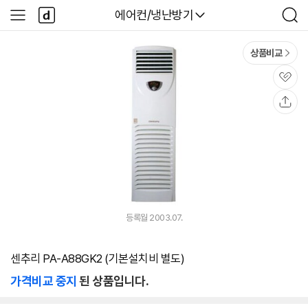
본문 바로가기
다
다나와
에어컨/냉난방기
사
검
나
이
색
와
드
메
메
상품비교
인
뉴
관
심
공
유
등록월 2003.07.
센추리 PA-A88GK2 (기본설치비 별도)
가격비교 중지
된 상품입니다.