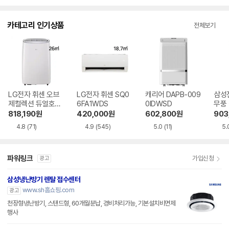
점
점
점
수
수
수
카테고리 인기상품
전체보기
LG전자 휘센 오브
LG전자 휘센 SQ0
캐리어 DAPB-009
삼성
제컬렉션 듀얼호스
6FA1WDS
0IDWSD
무풍
PQ08FDWBS
06C
818,190
원
420,000
원
602,800
원
903
4.8
(71)
4.9
(545)
5.0
(11)
5.
파워링크
가입신청
광고
삼성냉난방기 렌탈 접수센터
www.sh홈쇼핑.com
광고
천장형냉난방기, 스탠드형, 60개월분납, 경비처리가능, 기본설치비면제
행사