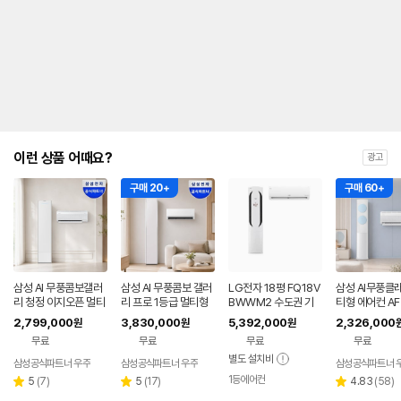
내
를
나
타
내
는
표
입
니
다.
이런 상품 어때요?
광고
구매 20+
구매 60+
삼성 AI 무풍콤보갤러
삼성 AI 무풍콤보 갤러
LG전자 18평 FQ18V
삼성 AI무풍클
리 청정 이지오픈 멀티
리 프로 1등급 멀티형
BWWM2 수도권 기
티형 에어컨 AF
형 에어컨 AF80F17D
에어컨 AF90H17D3
본설치 포함 투인원 에
7D11LRS 프
2,799,000
3,830,000
5,392,000
2,326,000
원
원
원
22WRS 기본설치포
8ERS 기본설치포함
어컨
블루 기본설치
무료
무료
무료
무료
함
별도 설치비
삼성공식파트너 우주
삼성공식파트너 우주
삼성공식파트너 
1등에어컨
리
리
리
5
(
7
)
5
(
17
)
4.83
(
58
)
별
별
별
뷰
뷰
뷰