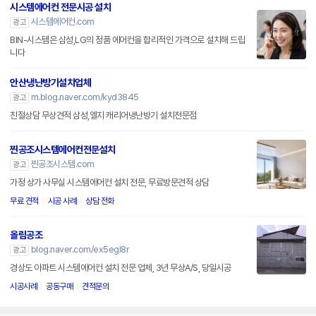
시스템에어컨 전문시공 설치
시스템에어컨.com
광고
BIN-시스템은 삼성,LG의 정품 에어컨을 합리적인 가격으로 설치해 드립
니다
안산냉난방기설치업체
m.blog.naver.com/kyd3845
광고
친절상담 무상견적 삼성,엘지 캐리어냉난방기 설치전문점
찐공조시스템에어컨전문설치
찐공조시스템.com
광고
가정 상가 사무실 시스템에어컨 설치 전문, 무료방문견적 상담
무료 견적
시공 사례
상담 전화
올림공조
blog.naver.com/ex5egl8r
광고
경상도 아파트 시스템에어컨 설치 전문 업체, 3년 무상A/S, 당일시공
시공사례
공동구매
견적문의