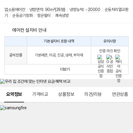
업소용에어컨
/
냉방면적
:
90㎡(28평)
/
냉방능력:
~20000
/
순동처리열교환
기
/
순동공기정화
/
항균필터
/
쾌속냉방
에어컨 설치비 안내
기본설치비 포함 내역
유의사항
에
에
어
인증 마크 확인
컨
어
공식인증
기본배관, 타공, 진공, 냉매, 부자재
설
컨
치
구
비
매
더보기
시
발
생
되
메뉴 네비게이션
는
요약정보
가격비교
상품정보
의견/리뷰
연관상품
설
치
비
에
대
한
안