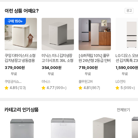
이런 상품 어때요?
광고
구매 150+
쿠잉 더마이스터 소형
미닉스 미니 김치냉장
[슈퍼적립 10%] 풀무
LG 디오스 오
김치냉장고 냉동겸용
고 더시프트 39L 소형
원 26년형 2등급 인버
션 김치톡톡 Z3
뚜껑형 발효숙성 K05
뚜껑형
터 김치 냉장고 148L
EF11
379,000
354,000
719,000
1,590,000
원
원
원
원
5CGGB 그레이지
(린넨베이지) KS148E
무료
무료
무료
무료
G1N2 (락앤락 김치통
2개 포함/별도배송)
쿠잉공식쇼핑몰
미닉스
풀무원고메
LG전자
네이버
페이
리
리
리
리
4.85
(
123
)
4.77
(
999+
)
4.81
(
867
)
5
(
999+
)
별
별
별
별
뷰
뷰
뷰
뷰
점
점
점
점
수
수
수
수
카테고리 인기상품
전체보기