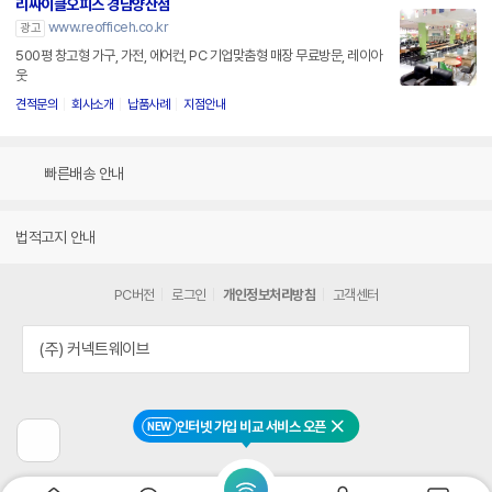
리싸이클오피스 경남양산점
www.reofficeh.co.kr
광고
500평 창고형 가구, 가전, 에어컨, PC 기업맞춤형 매장 무료방문, 레이아
웃
견적문의
회사소개
납품사례
지점안내
빠른배송 안내
법적고지 안내
PC버전
로그인
개인정보처리방침
고객센터
(주) 커넥트웨이브
인터넷 가입 비교 서비스 오픈
NEW
닫기
이
전
페