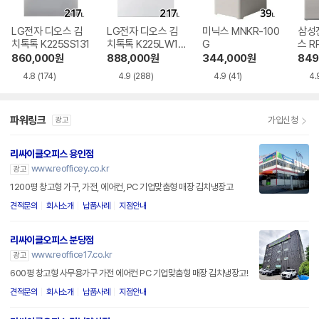
LG전자 디오스 김
LG전자 디오스 김
미닉스 MNKR-100
삼성
치톡톡 K225SS131
치톡톡 K225LW12
G
스 RP
1
860,000
원
888,000
원
344,000
원
849
4.8
(174)
4.9
(288)
4.9
(41)
4.
파워링크
가입신청
광고
리싸이클오피스 용인점
www.reofficey.co.kr
광고
1200평 창고형 가구, 가전, 에어컨, PC 기업맞춤형 매장 김치냉장고
견적문의
회사소개
납품사례
지점안내
리싸이클오피스 분당점
www.reoffice17.co.kr
광고
600평 창고형 사무용가구 가전 에어컨 PC 기업맞춤형 매장 김치냉장고!
견적문의
회사소개
납품사례
지점안내