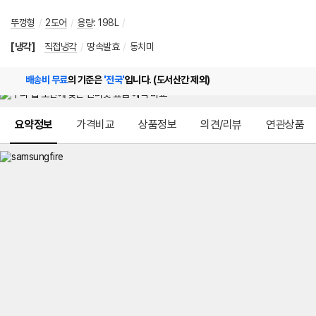
뚜껑형
/
2도어
/
용량
:
198L
/
[냉각]
직접냉각
/
땅속발효
/
동치미
배송비 무료
의 기준은
'전국'
입니다. (도서산간 제외)
메뉴 네비게이션
요약정보
가격비교
상품정보
의견/리뷰
연관상품