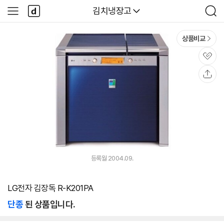
본문 바로가기
다
다나와
김치냉장고
사
검
나
이
색
와
드
메
메
상품비교
인
뉴
관
심
공
유
등록월 2004.09.
LG전자 김장독 R-K201PA
단종
된 상품입니다.