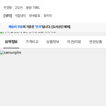
뚜껑형
/
2도어
/
용량
:
198L
/
[냉각]
직접냉각
/
땅속발효
/
동치미
배송비 무료
의 기준은
'전국'
입니다. (도서산간 제외)
메뉴 네비게이션
요약정보
가격비교
상품정보
의견/리뷰
연관상품