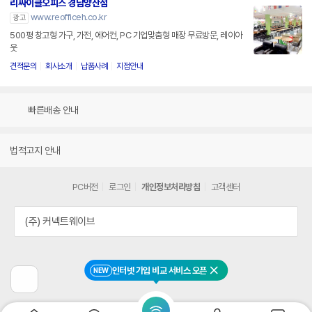
리싸이클오피스 경남양산점
www.reofficeh.co.kr
광고
500평 창고형 가구, 가전, 에어컨, PC 기업맞춤형 매장 무료방문, 레이아
웃
견적문의
회사소개
납품사례
지점안내
빠른배송 안내
법적고지 안내
PC버전
로그인
개인정보처리방침
고객센터
(주) 커넥트웨이브
인터넷 가입 비교 서비스 오픈
NEW
닫기
이
전
페