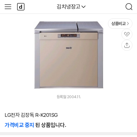
본문 바로가기
다
다나와
김치냉장고
사
검
나
이
색
와
드
메
메
상품비교
인
뉴
관
심
공
유
등록월 2004.11.
LG전자 김장독 R-K201SG
가격비교 중지
된 상품입니다.