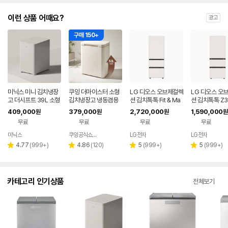
이런 상품 어때요?
광고
구매 150+
미닉스 미니 김치냉장
쿠잉 더마이스터 소형
LG 디오스 오브제컬렉
LG 디오스 오
고 더시프트 39L 소형
김치냉장고 냉동겸용
션 김치톡톡 Fit & Ma
션 김치톡톡 Z3
뚜껑형
뚜껑형 발효숙성 K05
x Z334GBB171
EF11
409,000
379,000
2,720,000
1,590,000
원
원
원
원
5CGGB 그레이지
무료
무료
무료
무료
미닉스
쿠잉공식쇼핑몰
LG전자
LG전자
네이버
페이
리
리
리
리
4.77
(
999+
)
4.86
(
120
)
5
(
999+
)
5
(
999+
)
별
별
별
별
뷰
뷰
뷰
뷰
점
점
점
점
수
수
수
수
카테고리 인기상품
전체보기