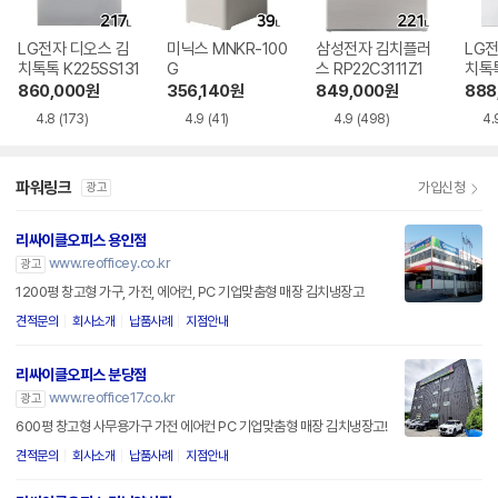
LG전자 디오스 김
미닉스 MNKR-100
삼성전자 김치플러
LG전
치톡톡 K225SS131
G
스 RP22C3111Z1
치톡톡
1
860,000
원
356,140
원
849,000
원
888
4.8
(173)
4.9
(41)
4.9
(498)
4.
파워링크
가입신청
광고
리싸이클오피스 용인점
www.reofficey.co.kr
광고
1200평 창고형 가구, 가전, 에어컨, PC 기업맞춤형 매장 김치냉장고
견적문의
회사소개
납품사례
지점안내
리싸이클오피스 분당점
www.reoffice17.co.kr
광고
600평 창고형 사무용가구 가전 에어컨 PC 기업맞춤형 매장 김치냉장고!
견적문의
회사소개
납품사례
지점안내