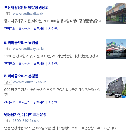
부산재활용센터 양문형냉장고
www.reoffice9.co.kr
광고
중고 사무가구, 가전, 에어컨, PC 1300평 창고형 대형매장 양문형냉장고
견적문의
회사소개
납품사례
지점안내
리싸이클오피스 용인점
www.reofficey.co.kr
광고
1200평 창고형 가구, 가전, 에어컨, PC 기업맞춤형 매장 양문형냉장고
견적문의
회사소개
납품사례
지점안내
리싸이클오피스 분당점
www.reoffice17.co.kr
광고
600평 창고형 사무용가구 가전 에어컨 PC 기업맞춤형 매장 양문형냉장
고!
견적문의
회사소개
납품사례
지점안내
냉동탑차 임대 대여 보관운송
1800-8924.co.kr
광고
냉동 냉장식품 24시간365일 보관 임대 각종행사 축제 마트냉장창고 수리기간 대여