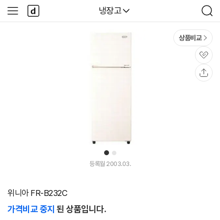
본문 바로가기
다
다나와
냉장고
사
검
나
이
색
와
드
메
메
상품비교
인
뉴
관
심
공
유
1
2
등록월 2003.03.
위니아 FR-B232C
가격비교 중지
된 상품입니다.