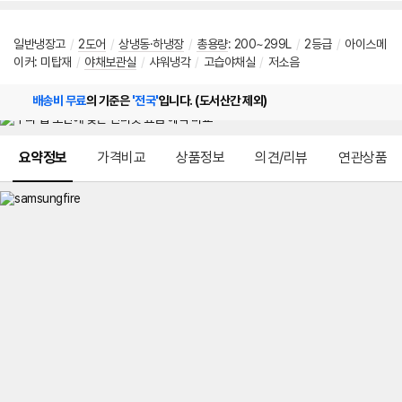
일반냉장고
/
2도어
/
상냉동·하냉장
/
총용량
: 200~299L
/
2등급
/
아이스메
이커: 미탑재
/
야채보관실
/
샤워냉각
/
고습야채실
/
저소음
배송비 무료
의 기준은
'전국'
입니다. (도서산간 제외)
메뉴 네비게이션
요약정보
가격비교
상품정보
의견/리뷰
연관상품