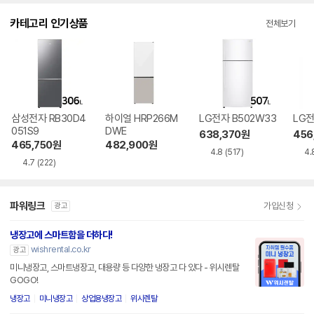
카테고리 인기상품
전체보기
삼성전자 RB30D4
하이얼 HRP266M
LG전자 B502W33
LG전
051S9
DWE
638,370
원
456
465,750
원
482,900
원
4.8
(517)
4.
4.7
(222)
파워링크
가입신청
광고
냉장고에 스마트함을 더하다!
wishrental.co.kr
광고
미니냉장고, 스마트냉장고, 대용량 등 다양한 냉장고 다 있다 - 위시렌탈
GOGO!
냉장고
미니냉장고
상업용냉장고
위시렌탈