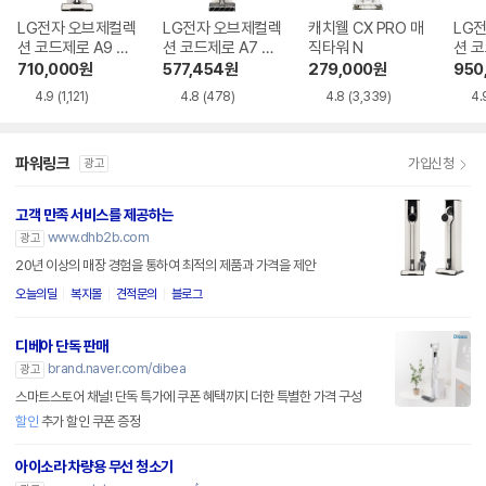
LG전자 오브제컬렉
LG전자 오브제컬렉
캐치웰 CX PRO 매
LG
션 코드제로 A9 AX
션 코드제로 A7 Co
직타워 N
션 코
920BWE
re A720WA
958
710,000
원
577,454
원
279,000
원
950
4.9
(1,121)
4.8
(478)
4.8
(3,339)
4.
파워링크
가입신청
광고
고객 만족 서비스를 제공하는
www.dhb2b.com
광고
20년 이상의 매장 경험을 통하여 최적의 제품과 가격을 제안
오늘의딜
복지몰
견적문의
블로그
디베아 단독 판매
brand.naver.com/dibea
광고
스마트스토어 채널! 단독 특가에 쿠폰 혜택까지 더한 특별한 가격 구성
할인
추가 할인 쿠폰 증정
아이소라 차량용 무선 청소기