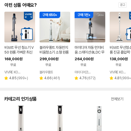
이런 상품 어때요?
광고
구매 650+
구매 1천+
비브르 무선 청소기 V
블라우풍트 자동먼지
마이디어 자동 먼지비
비브르 무선청소
50 원룸 가벼운 최신
비움청소기 소형 원룸
움 스테이션 BLDC 무
룸 진공 흡입력 
형 차이슨 진공 청소기
핸디 BLDC 무선 진공
선 청소기 블랙 MP08
이슨 청소기 BL
168,000
299,000
264,000
138,000
원
원
원
원
청소기 화이트, 단품
KRGY-DS
티형거치대 V2
무료
무료
무료
무료
VIVRE KOREA
블라우풍트
마이디어코리아
VIVRE KOREA
네이버
네이버
페이
페이
리
리
리
리
4.85
(
999+
)
4.66
(
461
)
4.76
(
672
)
4.81
(
999
별
별
별
별
뷰
뷰
뷰
뷰
점
점
점
점
수
수
수
수
카테고리 인기상품
전체보기