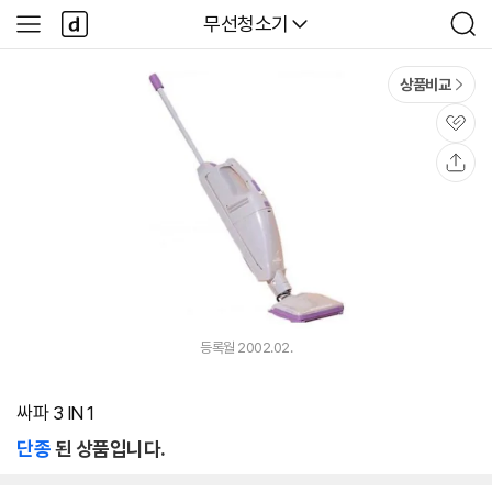
본문 바로가기
다
다나와
무선청소기
사
검
나
이
색
와
드
메
메
상품비교
인
뉴
관
심
공
유
등록월 2002.02.
싸파 3 IN 1
단종
된 상품입니다.