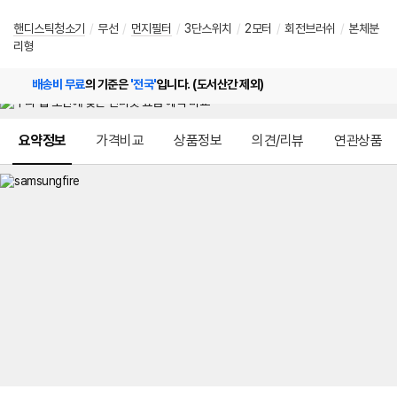
핸디스틱청소기
/
무선
/
먼지필터
/
3단스위치
/
2모터
/
회전브러쉬
/
본체분
리형
배송비 무료
의 기준은
'전국'
입니다. (도서산간 제외)
메뉴 네비게이션
요약정보
가격비교
상품정보
의견/리뷰
연관상품