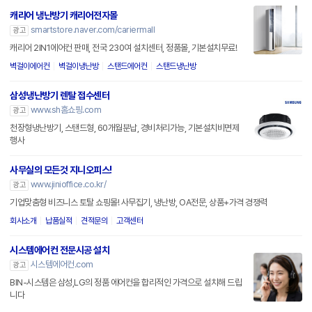
캐리어 냉난방기 캐리어전자몰
smartstore.naver.com/cariermall
광고
캐리어 2IN1에어컨 판매, 전국 230여 설치센터, 정품몰, 기본설치무료!
벽걸이에어컨
벽걸이냉난방
스탠드에어컨
스탠드냉난방
삼성냉난방기 렌탈 접수센터
www.sh홈쇼핑.com
광고
천장형냉난방기, 스탠드형, 60개월분납, 경비처리가능, 기본설치비면제
행사
사무실의 모든것 지니오피스!
www.jinioffice.co.kr/
광고
기업맞춤형 비즈니스 토탈 쇼핑몰! 사무집기, 냉난방, OA전문, 상품+가격 경쟁력
회사소개
납품실적
견적문의
고객센터
시스템에어컨 전문시공 설치
시스템에어컨.com
광고
BIN-시스템은 삼성,LG의 정품 에어컨을 합리적인 가격으로 설치해 드립
니다