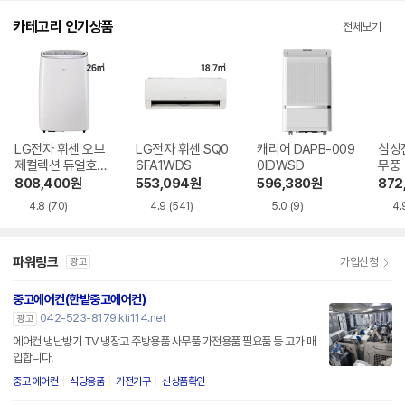
카테고리 인기상품
전체보기
LG전자 휘센 오브
LG전자 휘센 SQ0
캐리어 DAPB-009
삼성
제컬렉션 듀얼호스
6FA1WDS
0IDWSD
무풍
PQ08FDWBS
06C
808,400
원
553,094
원
596,380
원
872
4.8
(70)
4.9
(541)
5.0
(9)
4.
파워링크
가입신청
광고
중고에어컨(한밭중고에어컨)
042-523-8179.kti114.net
광고
에어컨 냉난방기 TV 냉장고 주방용품 사무품 가전용품 필요품 등 고가 매
입합니다.
중고 에어컨
식당용품
가전가구
신상품확인