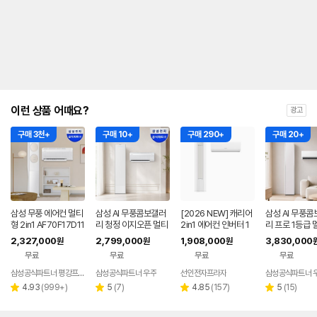
를
나
타
내
는
표
입
니
다.
이런 상품 어때요?
광고
구매 3천+
구매 10+
구매 290+
구매 20+
삼성 무풍 에어컨 멀티
삼성 AI 무풍콤보갤러
[2026 NEW] 캐리어
삼성 AI 무풍콤
형 2in1 AF70F17D11
리 청정 이지오픈 멀티
2in1 에어컨 인버터 1
리 프로 1등급 
BRS 일반배관 전국,
형 에어컨 AF80F17D
등급 멀티형 wifi 17평
에어컨 AF90H
2,327,000
2,799,000
1,908,000
3,830,000
원
원
원
기본설치비포함
22WRS 기본설치포
+6평 투인원 전국 설
8ERS 기본설
무료
무료
무료
무료
함
치비포함
삼성공식파트너 평강프라자
삼성공식파트너 우주
선인전자프라자
삼성공식파트너 
리
리
리
리
4.93
(
999+
)
5
(
7
)
4.85
(
157
)
5
(
15
)
별
별
별
별
뷰
뷰
뷰
뷰
점
점
점
점
수
수
수
수