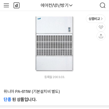
본문 바로가기
다
다나와
에어컨/냉난방기
사
검
나
이
색
와
드
메
메
상품비교
인
뉴
관
심
공
유
등록월 2003.03.
위니아 PA-611W (기본설치비 별도)
단종
된 상품입니다.