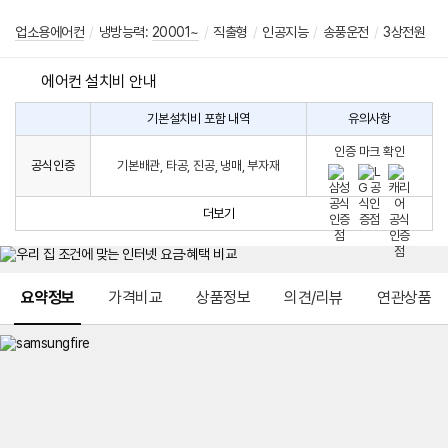
업소용에어컨
/
냉방능력:
20001~
/
직출형
/
인공지능
/
송풍운전
/
3상전원
에어컨 설치비 안내
기본설치비 포함 내역
유의사항
에
에
어
인증 마크 확인
컨
어
공식인증
기본배관, 타공, 진공, 냉매, 부자재
설
컨
치
구
비
매
더보기
시
발
생
되
메뉴 네비게이션
는
요약정보
가격비교
상품정보
의견/리뷰
연관상품
설
치
비
에
대
한
안
내