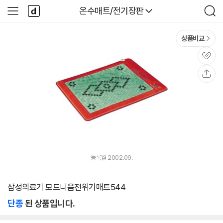
본문 바로가기
다
다나와
온수매트/전기장판
사
검
나
이
색
와
드
메
메
상품비교
인
뉴
관
심
공
유
등록월 2002.09.
삼성의료기 모드니음전위기매트544
단종
된 상품입니다.