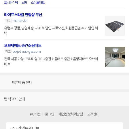
포세린식탁
소파
소머드매트
라이프스타일 편집샵 무난
munan.kr
광고
유캠프 정품, 당일배송, ~30% 할인 프로모션, 회원등급별 추가 할인 혜
택
오브제매트 층간소음매트
objetmat-gw.com
광고
전국 시공 가능! 프리미엄 TPU층간소음매트 층간소음방지매트 오브제
매트
빠른배송 안내
법적고지 안내
PC버전
로그인
개인정보처리방침
고객센터
(주) 커넥트웨이브