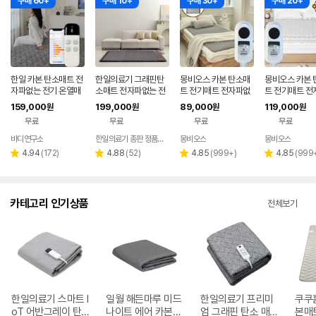
구매 60+
구매 10+
구매 30+
구매 20+
한일 카본 탄소매트 전
한일의료기 그래핀탄
몽비오스 카본 탄소매
몽비오스 카본 
자파없는 전기 온열매
소매트 전자파없는 전
트 전기매트 전자파없
트 전기매트 전
트 장판 2인용 1인용 S
기장판 온열매트 싱글
는 그래핀 온열매트 침
는 그래핀 온열
159,000
199,000
89,000
119,000
원
원
원
원
S 그레이
1인용 분리난방
대 전기장판 퀸, 150x
대 전기장판 킹
무료
무료
무료
무료
200cm, 연그레이
방), 160x200
프트 베이지
바디연구소
한일의료기 총판 정품스토어
몽비오스
몽비오스
리
리
리
리
4.94
(
172
)
4.88
(
52
)
4.85
(
999+
)
4.85
(
999
별
별
별
별
뷰
뷰
뷰
뷰
점
점
점
점
수
수
수
수
카테고리 인기상품
전체보기
한일의료기 스마트 I
일월 해든마루 미드
한일의료기 프리미
쿠쿠
oT 어반그레이 탄
나이트 에어 카본매
엄 그래핀 탄소 매
본매트