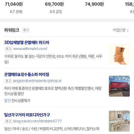
소매트 HL-APP
트
트
71,040
원
69,700
원
74,900
원
158
4.7
(58)
4.5
(22)
4.
파워링크
가입신청
광고
3D입체발열 온열매트 위드마
www.withmahrt.com/
광고
가위로 잘라도 불 않는 극강의 안전성, 65도 까지 후끈 (캠핑, 차량, 사무
실)
온열매트&장수돌소파 마석점
jangsoobedmaseok.qshop.ai
광고
허리 어깨 통증개선 온열매트효과로 혈액순환 촉진 특별할인행사, 매장
전시상품 할인
할인
전시상품특가
일산가구거리 미호디자인가구
blog.naver.com/dkdldhs5777
광고
일산 / 마곡 / 송도 / 수원 / 박람회 비교견적, 소머드매트리스,힐커소파