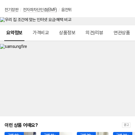
전기장판
/
전자파차단인증(EMF)
/
음전위
메뉴 네비게이션
요약정보
가격비교
상품정보
의견/리뷰
연관상품
이런 상품 어때요?
광고