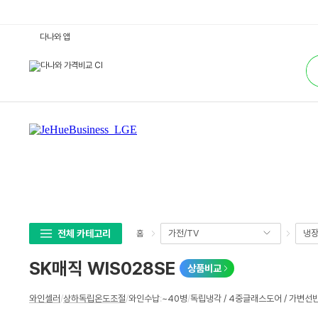
S
다나와 앱
K
매
통
직
합
W
검
I
색
S
0
2
8
S
E
:
다
나
와
가
격
비
교
전체 카테고리
가전/TV
냉장
홈
SK매직 WIS028SE
상품비교
상
와인셀러
/
상하독립온도조절
/
와인수납
:
~40병
/
독립냉각 / 4중글래스도어 / 가변선
세
스