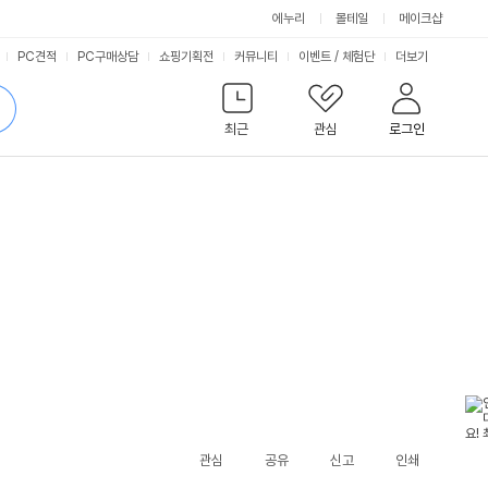
에누리
몰테일
메이크샵
서
PC견적
PC구매상담
쇼핑기획전
커뮤니티
이벤트
/
체험단
더보기
비
검
색
최근
관심
로그인
스
관심
공유
신고
인쇄