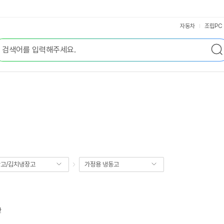
자동차
조립PC
고/김치냉장고
가정용 냉동고
반