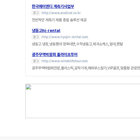
한국에이엔디 계측기사업부
광고
http://www.andinst.co.kr
전반적인 계측기 제품 종합 솔루션 제공
냉동고hj-rental
광고
http://www.hyojin-rental.com
냉동고 냉장,냉동평대 정육대면,수직냉동고,제과쇼케스,임대,렌탈
광주무역박람회 홀라이프투어
광고
http://www.wholelifetour.com
광주무역박람회전문,플라스틱,공작기계,해외부스참가,VIP골프,맞춤형 관광