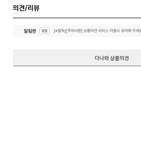
의견/리뷰
알림판
[※필독][주의사항] 상품의견 서비스 이용시 유의해 주세요
알림
잦은 오류, PC속도 잡자! PC안정화 위해 이건 꼭!
알림
다나와 상품의견