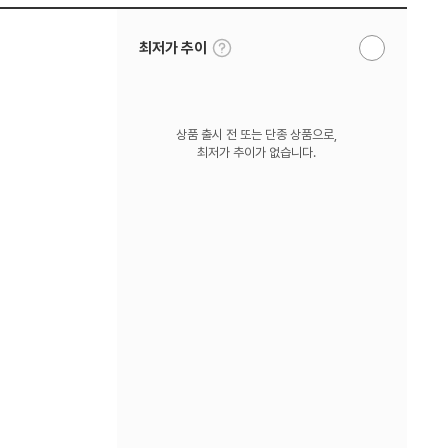
툴
최저가 추이
알
팁
림
보
받
기
기
상품 출시 전 또는 단종 상품으로,
최저가 추이가 없습니다.