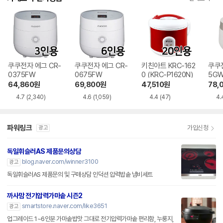
쿠쿠전자 에그 CR-
쿠쿠전자 에그 CR-
키친아트 KRC-162
쿠쿠전
0375FW
0675FW
0 (KRC-P1620N)
5G
64,860
원
69,800
원
47,510
원
78,
4.7
(2,340)
4.6
(1,059)
4.4
(47)
4.
파워링크
가입신청
광고
독일휘슬러AS 제품문의상담
blog.naver.com/winner3100
광고
독일휘슬러AS 제품문의 및 구매상담 인덕션 압력밥솥 냄비세트
까사맘 전기압력가마솥 시즌2
smartstore.naver.com/like3651
광고
업그레이드 1~6인분 가마솥밥맛 그대로 전기압력가마솥 편리함, 누룽지,