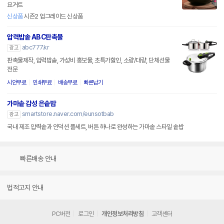
요거트
신상품
시즌2 업그레이드 신상품
압력밥솥 ABC판촉물
abc777.kr
광고
판촉물제작, 압력밥솥, 가성비 홍보물, 초특가할인, 소량/대량, 단체선물
전문
시안무료
인쇄무료
배송무료
빠른납기
가마솥 감성 은솥밥
smartstore.naver.com/eunsotbab
광고
국내 제조 압력솥과 인덕션 풀세트, 버튼 하나로 완성하는 가마솥 스타일 솥밥
빠른배송 안내
법적고지 안내
PC버전
로그인
개인정보처리방침
고객센터