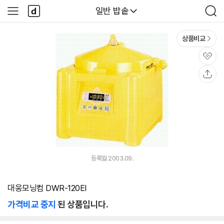
본문 바로가기
다
다나와
일반 밥솥
사
검
나
이
색
와
드
메
메
상품비교
인
뉴
관
심
공
유
등록월 2003.09.
대웅모닝컴 DWR-120EI
가격비교 중지
된 상품입니다.