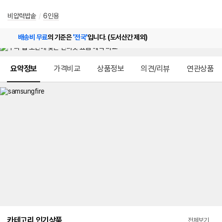
비압력밥솥
/
6인용
배송비 무료
의 기준은
'전국'
입니다. (도서산간 제외)
메뉴 네비게이션
요약정보
가격비교
상품정보
의견/리뷰
연관상품
카테고리 인기상품
전체보기