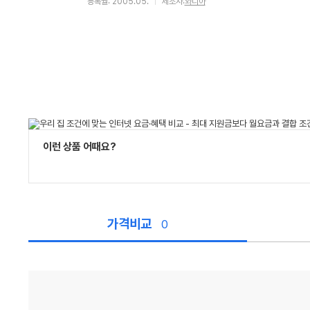
등록월: 2005.05.
제조사:
와디아
이런 상품 어때요?
가격비교
0
가
격
비
교