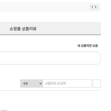
이
다
전
음
보
보
기
기
쇼핑몰 상품리뷰
내 상품의견 모음