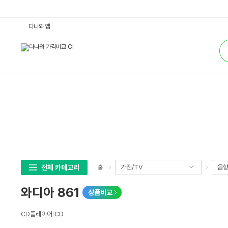
와
다나와 앱
디
아
통
8
합
6
검
1
색
:
다
나
와
가
격
비
교
전체 카테고리
가전/TV
음
홈
와디아 861
상품비교
상
CD플레이어
/
CD
세
스