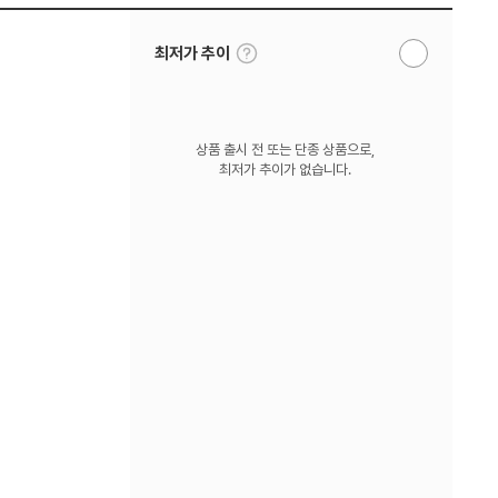
툴
최저가 추이
알
팁
림
보
받
기
기
상품 출시 전 또는 단종 상품으로,
최저가 추이가 없습니다.