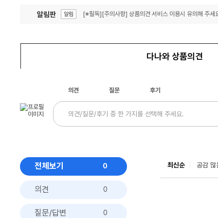
알림판
[※필독][주의사항] 상품의견 서비스 이용시 유의해 주세요
알림
잦은 오류, PC속도 잡자! PC안정화 위해 이건 꼭!
알림
다나와 상품의견
의견
질문
후기
전체보기
최신순
공감 많
0
의견
0
질문/답변
0