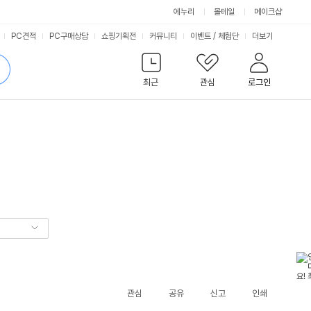
에누리
몰테일
메이크샵
서
PC견적
PC구매상담
쇼핑기획전
커뮤니티
이벤트
/
체험단
더보기
비
검
색
최근
관심
로그인
스
관심
공유
신고
인쇄