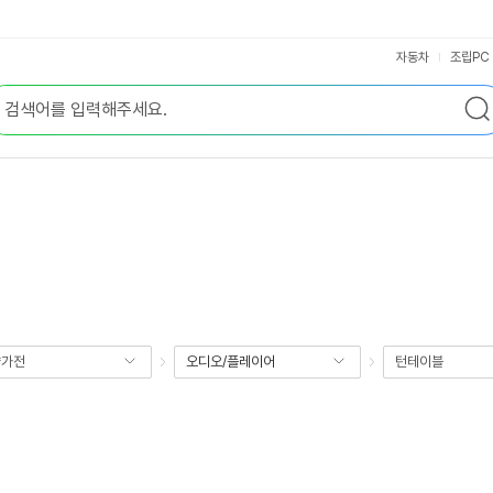
자동차
조립PC
향가전
오디오/플레이어
턴테이블