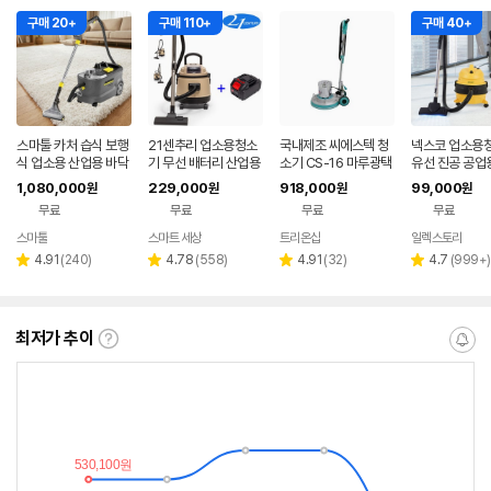
구매 20+
구매 110+
구매 40+
스마툴 카처 습식 보행
21센추리 업소용청소
국내제조 씨에스텍 청
넥스코 업소용
식 업소용 산업용 바닥
기 무선 배터리 산업용
소기 CS-16 마루광택
유선 진공 공업
카페트 청소기 퍼지 P
공업용 사무실 20리터
기 돌돌이 바닥청소기
용 영업용 사무
1,080,000
229,000
918,000
99,000
원
원
원
원
UZZI 10/1
건식 습식 청소기
계
미용실 15L
무료
무료
무료
무료
스마툴
스마트 세상
트리온샵
일렉스토리
네이버
네이버
페이
페이
리
리
리
리
4.91
(
240
)
4.78
(
558
)
4.91
(
32
)
4.7
(
999+
)
별
별
별
별
뷰
뷰
뷰
뷰
점
점
점
점
수
수
수
수
최저가 추이
최
알
저
림
가
받
추
는
이
중
란?