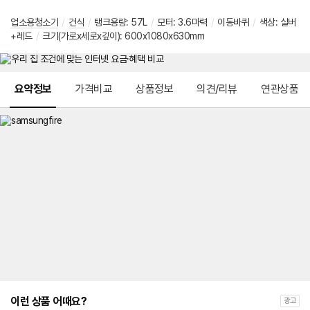
업소용청소기
/
건식
/
탱크용량: 57L
/
모터: 3.6마력
/
이동바퀴
/
색상: 실버
+레드
/
크기(가로x세로x깊이): 600x1080x630mm
메뉴 네비게이션
요약정보
가격비교
상품정보
의견/리뷰
연관상품
이런 상품 어때요?
광고