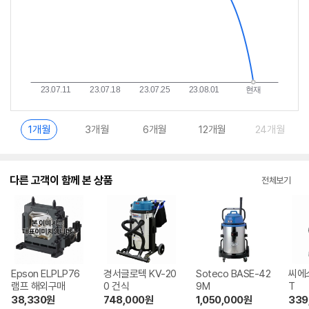
1개월
3개월
6개월
12개월
24개월
다른 고객이 함께 본 상품
전체보기
Epson ELPLP76
경서글로텍 KV-20
Soteco BASE-42
씨에스
램프 해외구매
0 건식
9M
T
38,330
원
748,000
원
1,050,000
원
339