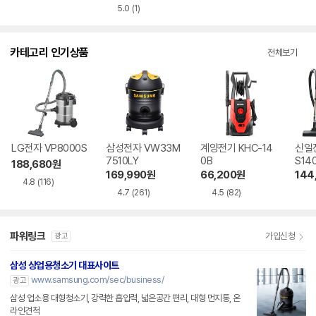
5.0
(1)
카테고리 인기상품
전체보기
LG전자 VP8000S
삼성전자 VW33M
계양전기 KHC-14
신일전
7510LY
0B
S14
188,680
원
169,990
원
66,200
원
144
4.8
(116)
4.7
(261)
4.5
(82)
파워링크
가입신청
광고
삼성 상업용청소기 대표사이트
www.samsung.com/sec/business/
광고
삼성 업소용 대형청소기, 강력한 흡입력, 넓은공간 편리, 대형 먼지통, 온
라인견적