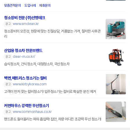
맞춤견적문의
도입사례
제휴문의
청소장비 전문 (주)선명테크
www.smclean.kr
광고
청소장비의 모든것, 현장에 맞는 친절상담, 거품없는 가격, 철저한 사후관
리
산업용 청소차 전문브랜드
clear-m.co.kr/
광고
습식청소차, 건식청소차, 대형청소차, 국산청소차
벽면,매트리스 청소기는 컬비
www.kirbykorea.com
광고
고객이 먼저 찾는 컬비청소기! 입주청소기는 컬비로 확실한 분진 제거
커먼하우스 강력한 무선청소기
www.commonhaus.co.kr
광고
핸드폰도 들어올리는 파워 흡입력! 집안, 차량 어디든 초강력 무선 청소기!