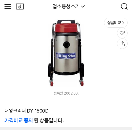
본문 바로가기
다
다나와
업소용청소기
사
검
나
이
색
와
드
메
메
상품비교
인
뉴
관
심
공
유
등록월 2002.06.
대왕크리너 DY-1500D
가격비교 중지
된 상품입니다.