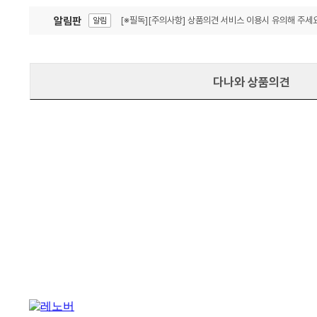
알림판
[※필독][주의사항] 상품의견 서비스 이용시 유의해 주세요
알림
잦은 오류, PC속도 잡자! PC안정화 위해 이건 꼭!
알림
다나와 상품의견