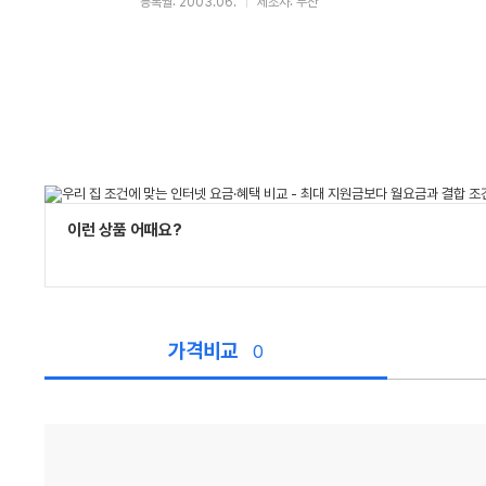
등록월: 2003.06.
제조사: 두산
이런 상품 어때요?
가격비교
0
가
격
비
교