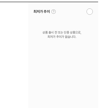
툴
최저가 추이
알
팁
림
보
받
기
기
상품 출시 전 또는 단종 상품으로,
최저가 추이가 없습니다.