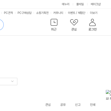
에누리
몰테일
메이크샵
서
PC견적
PC구매상담
쇼핑기획전
커뮤니티
이벤트
/
체험단
더보기
비
검
색
최근
관심
로그인
스
관심
공유
신고
인쇄