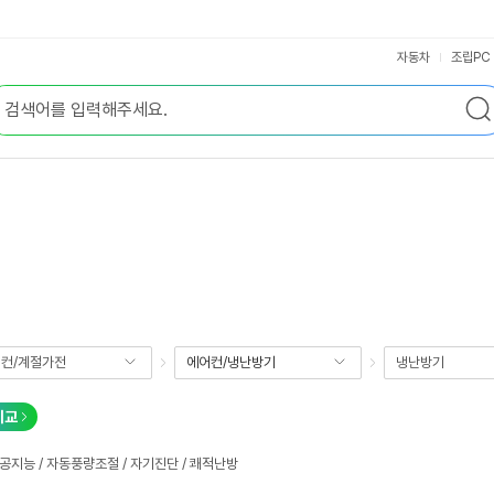
자동차
조립PC
컨/계절가전
에어컨/냉난방기
냉난방기
비교
공지능 / 자동풍량조절 / 자기진단 / 쾌적난방