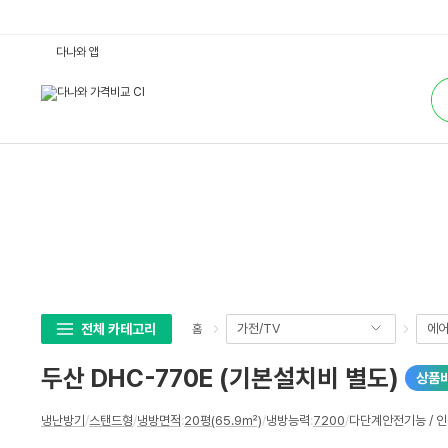
두
다나와 앱
산
D
통
H
합
C
검
-
색
7
7
0
E
(기
본
설
치
비
별
도)
:
다
나
와
전체 카테고리
가전/TV
에어
홈
가
격
비
두산 DHC-770E (기본설치비 별도)
상품
교
상
냉난방기
/
스탠드형
/
냉방면적
:
20평(65.9㎡)
/
냉방능력
:
7200
/
다단계안전기능 / 인
세
스