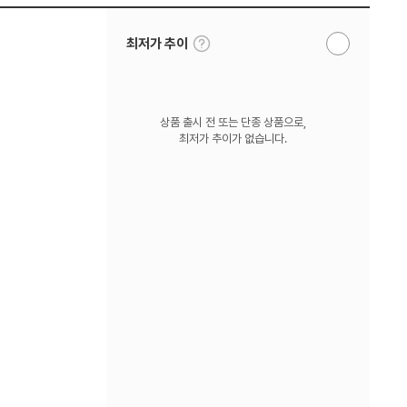
툴
최저가 추이
알
팁
림
보
받
기
기
상품 출시 전 또는 단종 상품으로,
최저가 추이가 없습니다.