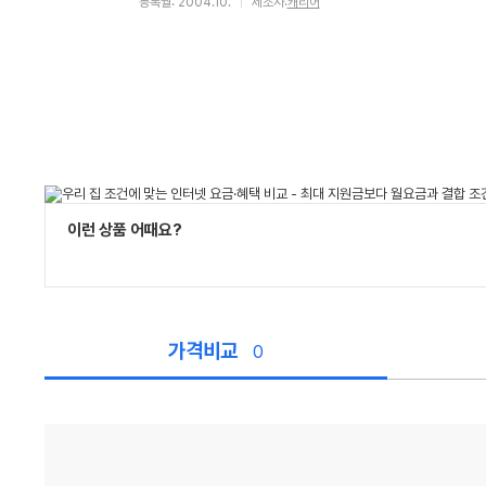
등록월: 2004.10.
제조사:
캐리어
이런 상품 어때요?
가격비교
0
가
격
비
교