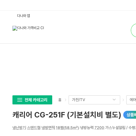
캐
다나와 앱
리
어
통
C
합
G
검
-
색
2
5
1
F
(기
본
설
치
비
별
도)
:
다
나
와
전체 카테고리
가전/TV
에어
홈
가
격
비
캐리어 CG-251F (기본설치비 별도)
상품
교
상
냉난방기
/
스탠드형
/
냉방면적
:
18평(58.5㎡)
/
냉방능력
:
7200
/
가스누설알림 / 수평
세
스