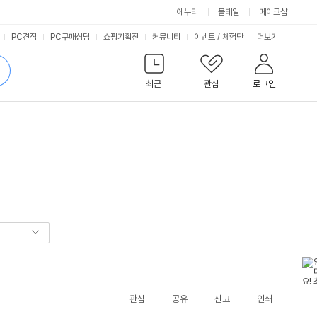
에누리
몰테일
메이크샵
서
PC견적
PC구매상담
쇼핑기획전
커뮤니티
이벤트
/
체험단
더보기
비
검
색
최근
관심
로그인
스
관심
공유
신고
인쇄