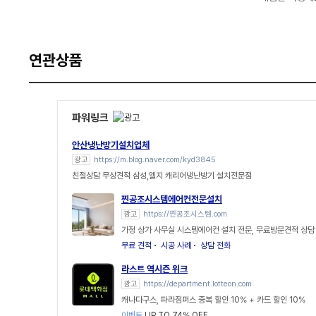
연관상품
파워링크
안산냉난방기설치업체
광고
https://m.blog.naver.com/kyd3845
친절상담 무상견적 삼성,엘지 캐리어냉난방기 설치전문점
찐공조시스템에어컨전문설치
광고
https://찐공조시스템.com
가정 상가 사무실 시스템에어컨 설치 전문, 무료방문견적 상담
무료 견적
시공 사례
상담 전화
라스트 역시즌 위크
광고
https://department.lotteon.com
캐나다구스, 파라점퍼스 중복 할인 10% + 카드 할인 10%
이벤트
UP TO 74% OFF