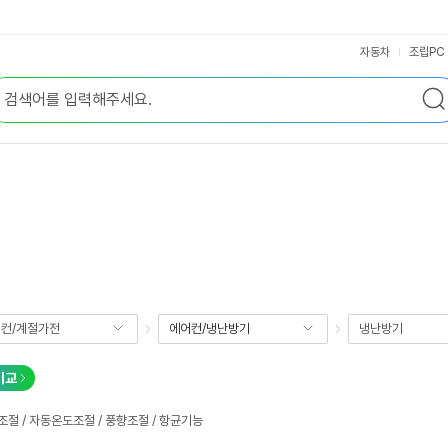
자동차
조립PC
컨/계절가전
에어컨/냉난방기
냉난방기
비교
조절 / 자동온도조절 / 풍향조절 / 항균기능