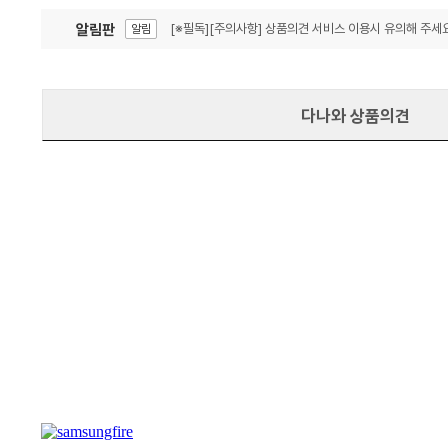
알림판
[※필독][주의사항] 상품의견 서비스 이용시 유의해 주세요
알림
잦은 오류, PC속도 잡자! PC안정화 위해 이건 꼭!
알림
다나와 상품의견