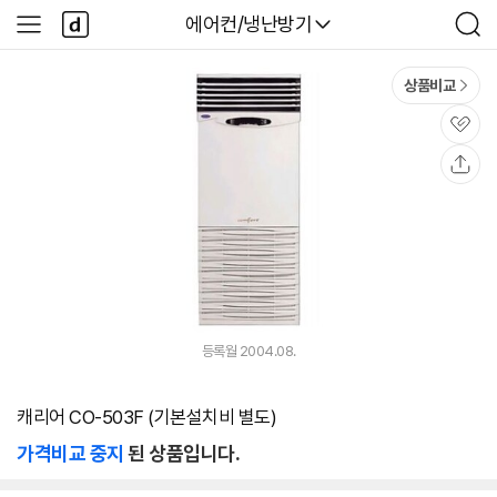
본문 바로가기
다
다나와
에어컨/냉난방기
사
검
나
이
색
와
드
메
메
상품비교
인
뉴
관
심
공
유
등록월 2004.08.
캐리어 CO-503F (기본설치비 별도)
가격비교 중지
된 상품입니다.