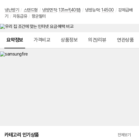
냉난방기
/
스탠드형
/
냉방면적
:
131㎡(40평)
/
냉방능력:
14500
/
강제급배
기
/
자동급유
/
항균필터
메뉴 네비게이션
요약정보
가격비교
상품정보
의견/리뷰
연관상품
카테고리 인기상품
전체보기