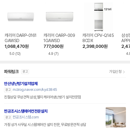
캐리어 DARP-0161
캐리어 OARP-009
캐리어 CPV-Q145
삼성전
GAWSD
1GAWSD
8CDX
APP
1,068,470
원
777,000
원
2,398,000
원
2,4
5.0
(12)
4.9
(7)
4.
파워링크
가입신청
광고
안산냉난방기설치업체
m.blog.naver.com/kyd3845
광고
친절상담 무상견적 삼성,엘지 캐리어냉난방기 설치전문점
찐공조시스템에어컨전문설치
찐공조시스템.com
광고
가정 상가 사무실 시스템에어컨 설치 전문, 무료방문견적 상담