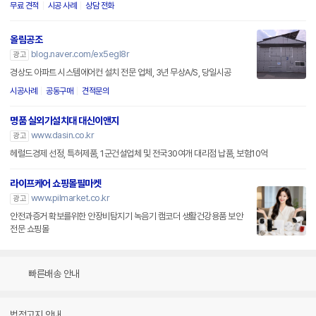
무료 견적
시공 사례
상담 전화
올림공조
blog.naver.com/ex5egl8r
광고
경상도 아파트 시스템에어컨 설치 전문 업체, 3년 무상A/S, 당일시공
시공사례
공동구매
견적문의
명품 실외기설치대 대신이앤지
www.dasin.co.kr
광고
헤럴드경제 선정, 특허제품, 1군건설업체 및 전국30여개 대리점 납품, 보험10억
라이프케어 쇼핑몰필마켓
www.pilmarket.co.kr
광고
안전과증거 확보를위한 안장비탐지기 녹음기 캠코더 생활건강용품 보안
전문 쇼핑몰
빠른배송 안내
법적고지 안내