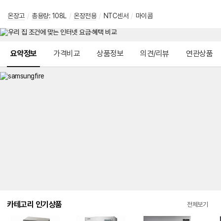
온장고
/
총용량
:
108L
/
온장전용
/
NTC센서
/
마이콤
메뉴 네비게이션
요약정보
가격비교
상품정보
의견/리뷰
연관상품
카테고리 인기상품
전체보기