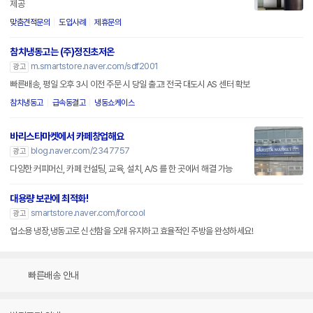
제공
맞춤견적문의
도입사례
제휴문의
참치냉동고는 (주)정진초저온
m.smartstore.naver.com/sdf2001
광고
빠른배송, 평일 오후 3시 이전 주문 시 당일 출고! 전국 대도시 AS 센터 확보
참치냉동고
급속동결고
냉동쇼케이스
바리스타마켓에서 카페창업해요
blog.naver.com/2347757
광고
다양한 커피머신, 카페 컨설팅, 교육, 설치, A/S 를 한 곳에서 해결 가능
대용량 보관에 최적화!
smartstore.naver.com/forcool
광고
업소용 냉장,냉동고로 신선함을 오래 유지하고 효율적인 주방을 완성하세요!
빠른배송 안내