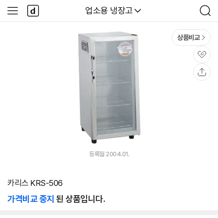
본문 바로가기
다
다나와
업소용 냉장고
사
검
나
이
색
와
드
메
메
상품비교
인
뉴
관
심
공
유
등록월 2004.01.
카리스 KRS-506
가격비교 중지
된 상품입니다.