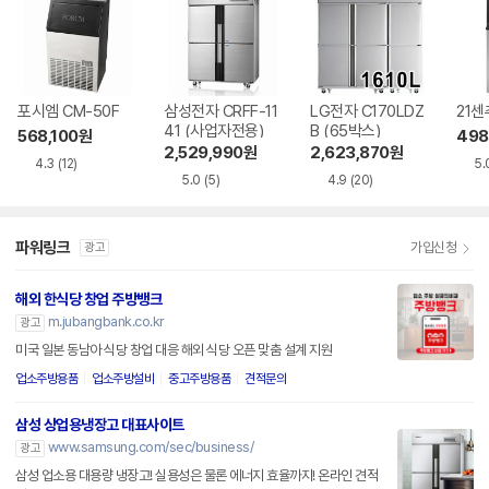
포시엠 CM-50F
삼성전자 CRFF-11
LG전자 C170LDZ
21센
41 (사업자전용)
B (65박스)
568,100
원
498
2,529,990
원
2,623,870
원
4.3
(12)
5.
5.0
(5)
4.9
(20)
파워링크
가입신청
광고
해외 한식당 창업 주방뱅크
m.jubangbank.co.kr
광고
미국 일본 동남아 식당 창업 대응 해외 식당 오픈 맞춤 설계 지원
업소주방용품
업소주방설비
중고주방용품
견적문의
삼성 상업용냉장고 대표사이트
www.samsung.com/sec/business/
광고
삼성 업소용 대용량 냉장고! 실용성은 물론 에너지 효율까지! 온라인 견적