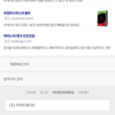
씨게이트 원터치 데이터복구 정품 외장하드 1TB/2TB 파우치 포함
외장하드머스트컬러
mustcolor.com/
광고
씨게이트 특가 오픈! ~8/31 썸머이벤트 할인 혜택을 만나보세요.
케이스의 명가 조은산업
totalbag.co.kr/
광고
보석함 악세사리케이스 화장품케이스 싸바리케이스 알미늄케이스등 각종 수납케이스 전문
빠른배송 안내
법적고지 안내
PC버전
로그인
개인정보처리방침
고객센터
(주) 커넥트웨이브