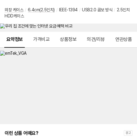
외장 케이스
/
6.4cm(2.5인치)
/
IEEE-1394
/
USB2.0 콤보 방식
/
2.5인치
HDD케이스
메뉴 네비게이션
요약정보
가격비교
상품정보
의견/리뷰
연관상품
이런 상품 어때요?
광고