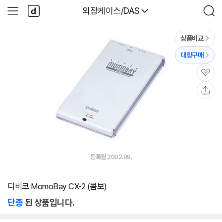
본문 바로가기
다
다나와
외장케이스/DAS
사
검
나
이
색
와
드
메
메
상품비교
인
뉴
대량구매
관
심
공
유
등록월 2002.09.
디비코 MomoBay CX-2 (콤보)
단종
된 상품입니다.