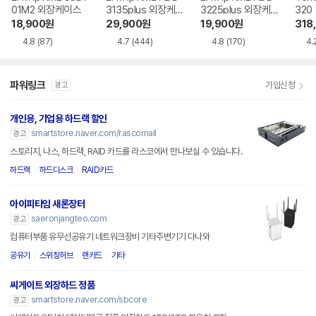
01M2 외장케이스
3135plus 외장케
3225plus 외장케
320
이스
이스
18,900
원
29,900
원
19,900
원
318
4.8
(87)
4.7
(444)
4.8
(170)
4.
파워링크
가입신청
광고
개인용, 기업용 하드랙 할인
smartstore.naver.com/rascomall
광고
스토리지, 나스, 하드랙, RAID 카드를 라스코에서 만나보실 수 있습니다.
하드랙
하드디스크
RAID카드
아이피타임 새론장터
saeronjangteo.com
광고
컴퓨터부품 유무선공유기 네트워크장비 기타주변기기 다나와
공유기
스위칭허브
랜카드
기타
씨게이트 외장하드 정품
smartstore.naver.com/sbcore
광고