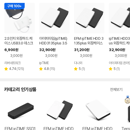
구매 100+
2.5인치 외장하드 케
아이피타임(ipTIME)
EFM ipTIME HDD 3
ipTIME HDD3
이스 USB3.0 데스크
HDD3135plus 3.5
135plus 외장케이스
us 외장하드 
탑 노트북 HDD SSD
인치 외장하드 케이스
(하드미포함)
6,900
32,900
31,200
32,900
원
원
원
원
케이스 파우치
USB 3.0 지원
3,000원
3,000원
3,000원
3,000원
리버네트워크
ipTIME
다나와
아이피타임 온라인
네이버
네이버
페이
페이
리
리
리
리
4.74
(
125
)
4.8
(
15
)
5
(
1
)
5
(
1
)
별
별
별
별
뷰
뷰
뷰
뷰
점
점
점
점
수
수
수
수
카테고리 인기상품
전체보기
EFM ipTIME SSD1
EFM ipTIME HDD
EFM ipTIME HDD
Terr