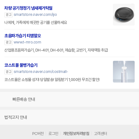
차량 공기청정기 냄새제거탁월
smartstore.naver.com/ijio
광고
나에게, 가족에게 깨끗한 공기를 선물하세요
초음파가습기 티엠알오
www.t-mro.com
광고
산업용초음파가습기, DH-401, DH-601, 제습함, 교반기, 자재랙등 취급
코스트몰 물병가습기
smartstore.naver.com/costmall-
광고
코스트몰은 쇼핑몰 성지! 당일발송! 알림받기 1,000원 무조건 할인!
빠른배송 안내
법적고지 안내
PC버전
로그인
개인정보처리방침
고객센터