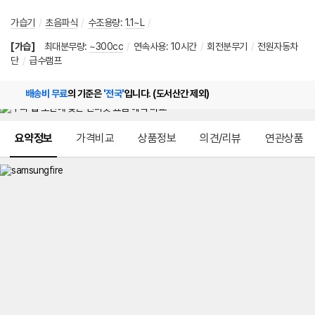
가습기
/
초음파식
/
수조용량
:
1.1~L
/
[가습]
최대분무량
:
~300cc
/
연속사용
:
10시간
/
회전분무기
/
전원자동차
단
/
급수램프
배송비 무료
의 기준은
'전국'
입니다. (도서산간 제외)
메뉴 네비게이션
요약정보
가격비교
상품정보
의견/리뷰
연관상품