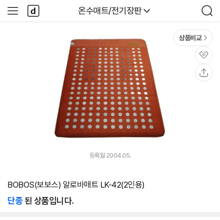
본문 바로가기
다
다나와
온수매트/전기장판
사
검
나
이
색
와
드
메
메
상품비교
인
뉴
관
심
공
유
등록월 2004.05.
BOBOS(보보스) 알로바매트 LK-42(2인용)
단종
된 상품입니다.