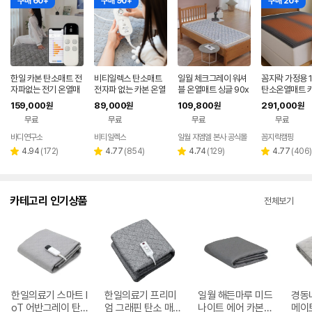
구매 60+
구매 90+
구매 20+
한일 카본 탄소매트 전
비티일렉스 탄소매트
일월 체크그레이 워셔
꼼지락 가정용 
자파없는 전기 온열매
전자파 없는 카본 온열
블 온열매트 싱글 90x
탄소온열매트 
트 장판 2인용 1인용 S
매트
180cm, 체크그레이
기매트 전자파없
159,000
89,000
109,800
291,000
원
원
원
원
S 그레이
기요
무료
무료
무료
무료
바디연구소
비티일렉스
일월 지엠엘 본사 공식몰
꼼지락캠핑
네이버
페이
리
리
리
리
4.94
(
172
)
4.77
(
854
)
4.74
(
129
)
4.77
(
406
)
별
별
별
별
뷰
뷰
뷰
뷰
점
점
점
점
수
수
수
수
카테고리 인기상품
전체보기
한일의료기 스마트 I
한일의료기 프리미
일월 해든마루 미드
경동
oT 어반그레이 탄
엄 그래핀 탄소 매
나이트 에어 카본매
메이