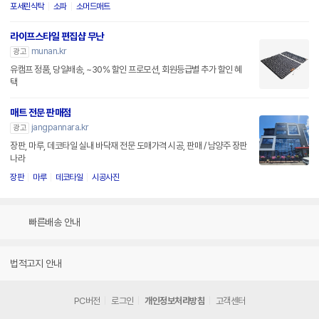
포세린식탁
소파
소머드매트
라이프스타일 편집샵 무난
munan.kr
광고
유캠프 정품, 당일배송, ~30% 할인 프로모션, 회원등급별 추가 할인 혜
택
매트 전문 판매점
jangpannara.kr
광고
장판, 마루, 데코타일 실내 바닥재 전문 도매가격 시공, 판매 / 남양주 장판
나라
장판
마루
데코타일
시공사진
빠른배송 안내
법적고지 안내
PC버전
로그인
개인정보처리방침
고객센터