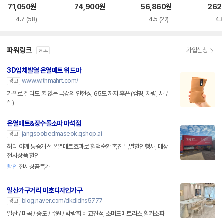
소매트 HL-APP
트
트
트 패
71,050
원
74,900
원
56,860
원
262
20
4.7
(58)
4.5
(22)
4.
파워링크
가입신청
광고
3D입체발열 온열매트 위드마
www.withmahrt.com/
광고
가위로 잘라도 불 않는 극강의 안전성, 65도 까지 후끈 (캠핑, 차량, 사무
실)
온열매트&장수돌소파 마석점
jangsoobedmaseok.qshop.ai
광고
허리 어깨 통증개선 온열매트효과로 혈액순환 촉진 특별할인행사, 매장
전시상품 할인
할인
전시상품특가
일산가구거리 미호디자인가구
blog.naver.com/dkdldhs5777
광고
일산 / 마곡 / 송도 / 수원 / 박람회 비교견적, 소머드매트리스,힐커소파