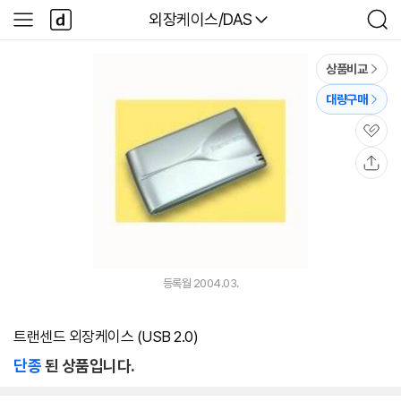
본문 바로가기
다
다나와
외장케이스/DAS
사
검
나
이
색
와
드
메
메
상품비교
인
뉴
대량구매
관
심
공
유
등록월 2004.03.
트랜센드 외장케이스 (USB 2.0)
단종
된 상품입니다.