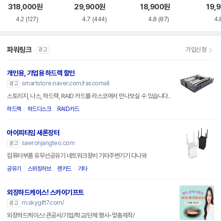
이스
이스
318,000
원
29,900
원
18,900
원
19,
4.2
(127)
4.7
(444)
4.8
(87)
4.
파워링크
가입신청
광고
개인용, 기업용 하드랙 할인
smartstore.naver.com/rascomall
광고
스토리지, 나스, 하드랙, RAID 카드를 라스코에서 만나보실 수 있습니다.
하드랙
하드디스크
RAID카드
아이피타임 새론장터
saeronjangteo.com
광고
컴퓨터부품 유무선공유기 네트워크장비 기타주변기기 다나와
공유기
스위칭허브
랜카드
기타
외장하드케이스! 스카이기프트
m.skygift7.com/
광고
외장하드케이스! 관공서/기업/학교/단체 행사-맞춤제작/