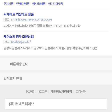
인기제품
단체/기념품
행사/답례품
아이디어제품
씨게이트 외장하드 정품
smartstore.naver.com/sbcore
광고
씨게이트 원터치 데이터복구 정품 외장하드 1TB/2TB 파우치 포함
케이스의 명가 조은산업
totalbag.co.kr/
광고
공장직영 플라스틱케이스 공구박스 군용케이스 제품가방등 각종 수납케이스 전문
빠른배송 안내
법적고지 안내
PC버전
로그인
개인정보처리방침
고객센터
(주) 커넥트웨이브