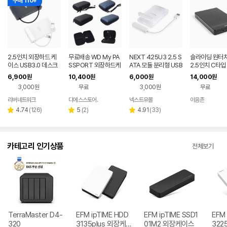
구매 110+
2.5인치 외장하드 케
무료배송 WD My PA
NEXT 425U3 2.5 S
슬라이딩 원터
이스 USB3.0 데스크
SSPORT 외장하드케
ATA 모듈 분리형 USB
2.5인치 C타입
탑 노트북 HDD SSD
이스 파우치 마이 패스
3.0 외장하드 케이스
드케이스
6,900
10,400
6,000
14,000
원
원
원
원
케이스 파우치
포트
3,000원
무료
3,000원
무료
리버네트워크
디에스스토어.
넥스트유몰
이음존
네이버
페이
리
리
리
4.74
(
126
)
5
(
2
)
4.91
(
33
)
별
별
별
뷰
뷰
뷰
점
점
점
수
수
수
카테고리 인기상품
전체보기
TerraMaster D4-
EFM ipTIME HDD
EFM ipTIME SSD1
EFM 
320
3135plus 외장케
01M2 외장케이스
322