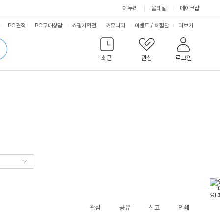
에누리
몰테일
메이크샵
서
PC견적
PC구매상담
쇼핑기획전
커뮤니티
이벤트
/
체험단
더보기
비
검
색
최근
관심
로그인
스
관심
공유
신고
인쇄