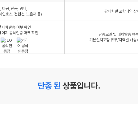
 타공, 진공, 냉매,
판매처별 포함내역 상
레인호스, 전원선, 보온재 등)
 대체발송 여부 확인
페이지 공식인증 마크 확인
단종모델 및 대체발송 여부
기본설치포함 유무/지역별 배송
단종 된
상품입니다.