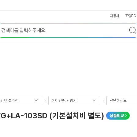
자동차
조립PC
컨/계절가전
에어컨/냉난방기
선택하세요
FG+LA-103SD (기본설치비 별도)
상품비교