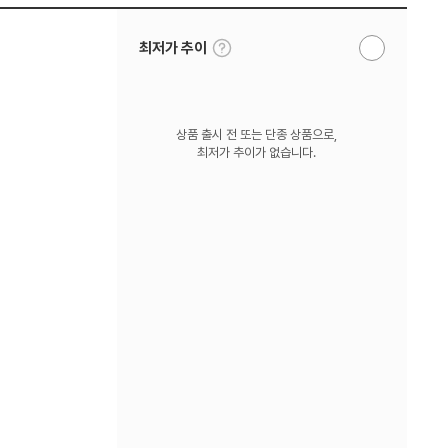
툴
최저가 추이
알
팁
림
보
받
기
기
상품 출시 전 또는 단종 상품으로,
최저가 추이가 없습니다.