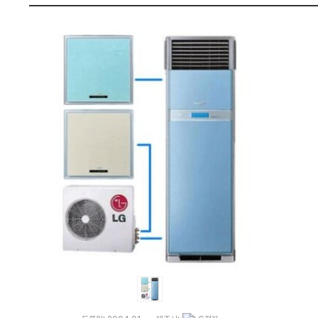
1
펙
0
3
S
D
(기
본
설
치
비
별
도)
:
다
나
와
가
격
비
교