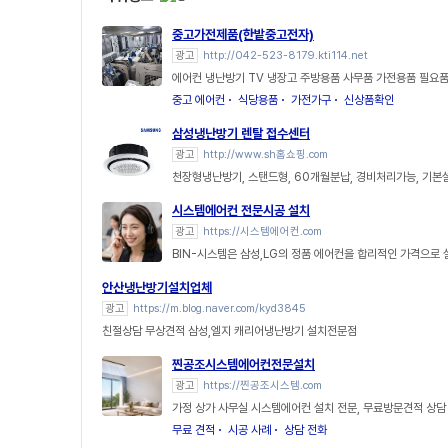
중고가전제품(한밭중고전자)
광고
http://042-523-8179.kti114.net
에어컨 냉난방기 TV 냉장고 주방용품 사무품 가전용품 필요품
중고 에어컨
식당용품
가전가구
신상품확인
삼성냉난방기 렌탈 접수센터
광고
http://www.sh홈쇼핑.com
천장형냉난방기, 스탠드형, 60개월분납, 경비처리가능, 기
시스템에어컨 전문시공 설치
광고
https://시스템에어컨.com
BIN-시스템은 삼성,LG의 정품 에어컨을 합리적인 가격으로
안산냉난방기설치업체
광고
https://m.blog.naver.com/kyd3845
친절상담 무상견적 삼성,엘지 캐리어냉난방기 설치전문점
찐공조시스템에어컨전문설치
광고
https://찐공조시스템.com
가정 상가 사무실 시스템에어컨 설치 전문, 무료방문견적 상담
무료 견적
시공 사례
상담 전화