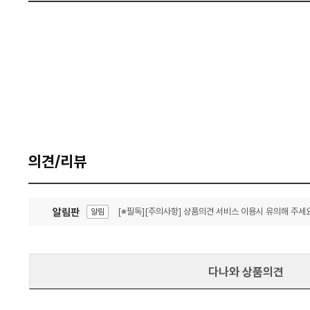
의견/리뷰
알림판
[※필독][주의사항] 상품의견 서비스 이용시 유의해 주세요
알림
잦은 오류, PC속도 잡자! PC안정화 위해 이건 꼭!
알림
다나와 상품의견