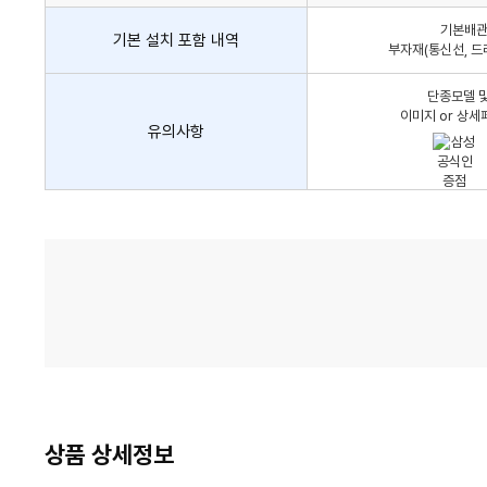
어
기본배관,
컨
기본 설치 포함 내역
부자재(통신선, 드
설
치
단종모델 및
비
이미지 or 상세
유의사항
가
격
비
교
상품 상세정보