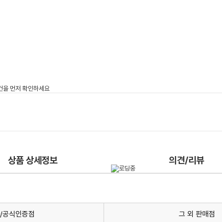
상품 상세정보
의견/리뷰
/공식인증점
그 외 판매점