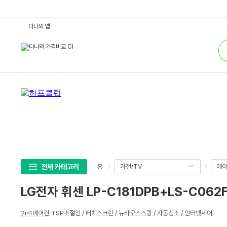
L
다나와 앱
G
전
통
자
합
휘
검
센
색
L
P
-
C
1
8
1
D
P
B
+
L
S
-
C
전체 카테고리
가전/TV
에어
홈
0
6
2
LG전자 휘센 LP-C181DPB+LS-C062
F
G
+
상
L
2in1에어컨
/
TSP초절전 / 터치스크린 / 뉴카오스스윙 / 자동청소 / 인터넷제어
세
A
-
스